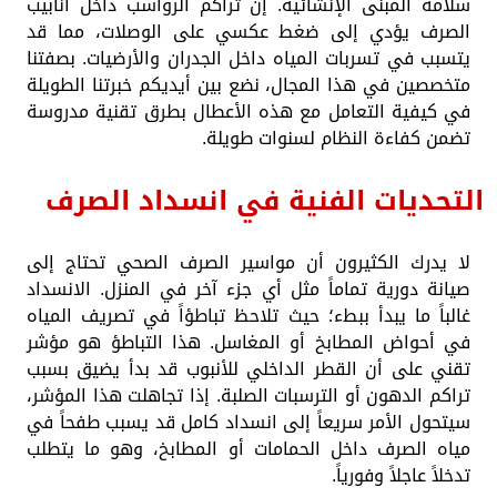
سلامة المبنى الإنشائية. إن تراكم الرواسب داخل أنابيب
الصرف يؤدي إلى ضغط عكسي على الوصلات، مما قد
يتسبب في تسربات المياه داخل الجدران والأرضيات. بصفتنا
متخصصين في هذا المجال، نضع بين أيديكم خبرتنا الطويلة
في كيفية التعامل مع هذه الأعطال بطرق تقنية مدروسة
تضمن كفاءة النظام لسنوات طويلة.
التحديات الفنية في انسداد الصرف
لا يدرك الكثيرون أن مواسير الصرف الصحي تحتاج إلى
صيانة دورية تماماً مثل أي جزء آخر في المنزل. الانسداد
غالباً ما يبدأ ببطء؛ حيث تلاحظ تباطؤاً في تصريف المياه
في أحواض المطابخ أو المغاسل. هذا التباطؤ هو مؤشر
تقني على أن القطر الداخلي للأنبوب قد بدأ يضيق بسبب
تراكم الدهون أو الترسبات الصلبة. إذا تجاهلت هذا المؤشر،
سيتحول الأمر سريعاً إلى انسداد كامل قد يسبب طفحاً في
مياه الصرف داخل الحمامات أو المطابخ، وهو ما يتطلب
تدخلاً عاجلاً وفورياً.