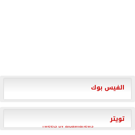
الفيس بوك
تويتر
Tweets by aldawlanews