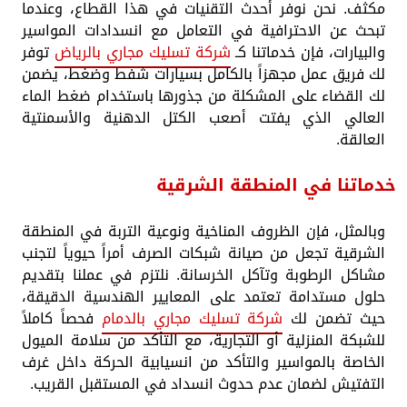
مكثف. نحن نوفر أحدث التقنيات في هذا القطاع، وعندما
تبحث عن الاحترافية في التعامل مع انسدادات المواسير
والبيارات، فإن خدماتنا كـ
شركة تسليك مجاري بالرياض
توفر
لك فريق عمل مجهزاً بالكامل بسيارات شفط وضغط، يضمن
لك القضاء على المشكلة من جذورها باستخدام ضغط الماء
العالي الذي يفتت أصعب الكتل الدهنية والأسمنتية
العالقة.
خدماتنا في المنطقة الشرقية
وبالمثل، فإن الظروف المناخية ونوعية التربة في المنطقة
الشرقية تجعل من صيانة شبكات الصرف أمراً حيوياً لتجنب
مشاكل الرطوبة وتآكل الخرسانة. نلتزم في عملنا بتقديم
حلول مستدامة تعتمد على المعايير الهندسية الدقيقة،
حيث تضمن لك
شركة تسليك مجاري بالدمام
فحصاً كاملاً
للشبكة المنزلية أو التجارية، مع التأكد من سلامة الميول
الخاصة بالمواسير والتأكد من انسيابية الحركة داخل غرف
التفتيش لضمان عدم حدوث انسداد في المستقبل القريب.