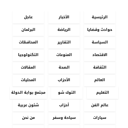
الرئيسية
الأخبار
عاجل
حوادث وقضايا
الرياضة
البرلمان
السياسة
التقارير
المحافظات
الاقتصاد
المنوعات
التكنولوجيا
الثقافة
الصحة
المقالات
العالم
الأحزاب
المحليات
التعليم
التوك شو
مجتمع بوابة الدولة
عالم الفن
أحزاب
شئون عربية
سيارات
سياحة وسفر
من نحن