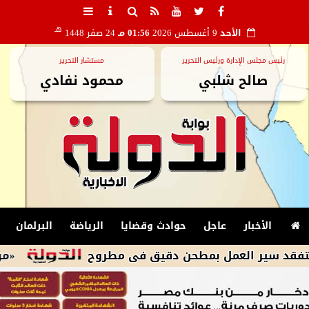
هـ
الأحد
9 أغسطس 2026
01:56 مـ
24 صفر 1448
رئيس مجلس الإدارة ورئيس التحرير
مستشار التحرير
صالح شلبي
محمود نفادي
الأخبار
عاجل
حوادث وقضايا
الرياضة
البرلمان
ر العمل بمطحن دقيق فى مطروح
«مركز المعلو