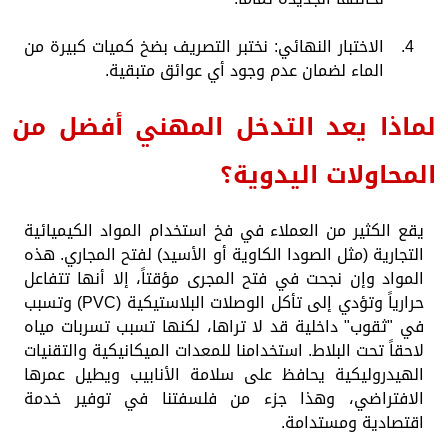
الاختبار النهائي: نختبر التصريف بضخ كميات كبيرة من
الماء لضمان عدم وجود أي عوائق متبقية.
لماذا يعد التدخل المهني أفضل من
المحاولات اليدوية؟
يقع الكثير من العملاء في فخ استخدام المواد الكيميائية
التجارية (مثل الصودا الكاوية أو الأسيد) لفتح المجاري. هذه
المواد وإن نجحت في فتح المجرى مؤقتاً، إلا أنها تتفاعل
حرارياً وتؤدي إلى تأكل الوصلات البلاستيكية (PVC) وتسبب
في "ثقوب" داخلية قد لا تراها، لكنها تسبب تسربات مياه
لاحقاً تحت البلاط. استخدامنا للمعدات الميكانيكية والتقنيات
الهيدروليكية يحافظ على سلامة الأنابيب ويطيل عمرها
الافتراضي، وهذا جزء من فلسفتنا في توفير خدمة
اقتصادية ومستدامة.