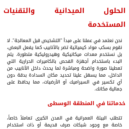
الحلول الميدانية والتقنيات
المستخدمة
نحن نعتمد في عملنا على مبدأ "التشخيص قبل المعالجة". لا
نقوم بسكب مواد كيميائية تضر بالأنابيب كما يفعل البعض،
بل نستخدم معدات ميكانيكية وهيدروليكية متطورة. يتم
البدء باستخدام أجهزة الفحص بالكاميرات الحرارية التي
تعطينا صورة واضحة ومباشرة لما يحدث داخل الأنابيب من
الداخل، مما يسهل علينا تحديد مكان السدادة بدقة دون
أي تكسير في السيراميك أو الأرضيات، مما يحافظ على
جمالية مكانك.
خدماتنا في المنطقة الوسطى
تتطلب البيئة العمرانية في المدن الكبرى تعاملاً خاصاً،
خاصة مع وجود شبكات صرف قديمة أو ذات استخدام