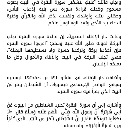
وأجاب قائلًا: "عليكِ بتشغيل سورة البقرة في البيت بصوت
مسموع وكذلك قراءة سورة يس بنية إذهاب البأس،
وحصّني بيتك وأولادك ونفسك بذكر الله والقرآن وكثرة
الدعاء برد الأذى وبُعد الوساوس عنكم.
وقالت دار الإفتاء المصرية، إن قراءة سورة البقرة تجلب
البركة لقوله صلى الله عليه وسلم: "اقرءوا سورة البقرة
فإن أخذها بركة وتركها حسرة ولا تستطيعها البطلة"،
فهي تجلب البركة في البيت والأبناء والأموال وكل ما
يملكه الإنسان.
وأضافت دار الإفتاء، فى منشور لها عبر صفحتها الرسمية
بموقع التواصل الإجتماعي فيسبوك، أن الشيطان ينفر من
البيت الذي يقرأ فيه سورة البقرة.
وأشارت إلى أن سورة البقرة تطرد الشياطين من البيوت عَنْ
أَبِي هُرَيْرَةَ أَنَّ رَسُولَ اللَّهِ صَلَّى اللَّهم عَلَيْهِ وَسَلَّمَ قَالَ: «لَا
تَجْعَلُوا بُيُوتَكُمْ مَقَابِرَ إِنَّ الشَّيْطَانَ يَنْفِرُ مِنَ الْبَيْتِ الَّذِي تُقْرَأُ
فِيهِ سُورَةُ الْبَقَرَةِ» رواه مسلم.