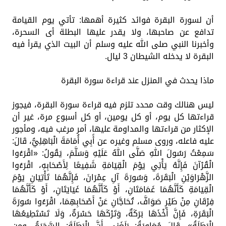
أن لسورة البقرة فوائد كثيرة أهمها: تأتي يوم القيامة
تدافع عن صاحبها، ولا يقدر عليها البطلة أى السحرة،
وأخبرنا النبي صلى الله عليه وسلم أن البيت الذي يقرأ فيه
البقرة لا يدخله الشيطان 3 ليال.
ماذا يحدث في المنزل عند قراءة سورة البقرة
ليس هنالك وقت محدد تلزم فيه قراءة سورة البقرة، فيجوز
قراءتها كل يوم، أو كل يومين، أو كل أسبوع مرة، غير أن
الإكثار من قراءتها والمداومة عليها، أمر مرغب فيه، ومأجور
عليه فاعله، وروى مسلم وغيره عن أًبِي أُمَامَةَ الْبَاهِلِيُّ، قَالَ:
سَمِعْتُ رَسُولَ اللهِ صَلَّى اللهُ عَلَيْهِ وَسَلَّمَ، يَقُولُ: «اقْرَءُوا
الْقُرْآنَ فَإِنَّهُ يَأْتِي يَوْمَ الْقِيَامَةِ شَفِيعًا لِأَصْحَابِهِ، اقْرَءُوا
الزَّهْرَاوَيْنِ الْبَقَرَةَ، وَسُورَةَ آلِ عِمْرَانَ، فَإِنَّهُمَا تَأْتِيَانِ يَوْمَ
الْقِيَامَةِ كَأَنَّهُمَا غَمَامَتَانِ، أَوْ كَأَنَّهُمَا غَيَايَتَانِ، أَوْ كَأَنَّهُمَا
فِرْقَانِ مِنْ طَيْرٍ صَوَافَّ، تُحَاجَّانِ عَنْ أَصْحَابِهِمَا، اقْرَءُوا سُورَةَ
الْبَقَرَةِ، فَإِنَّ أَخْذَهَا بَرَكَةٌ، وَتَرْكَهَا حَسْرَةٌ، وَلَا تَسْتَطِيعُهَا
الْبَطَلَةُ». قَالَ مُعَاوِيَةُ: بَلَغَنِي أَنَّ الْبَطَلَةَ: السَّحَرَةُ، ومن