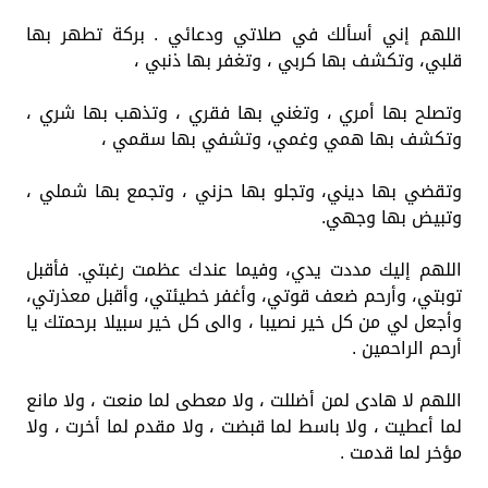
اللهم إني أسألك في صلاتي ودعائي . بركة تطهر بها
قلبي، وتكشف بها كربي ، وتغفر بها ذنبي ،
وتصلح بها أمري ، وتغني بها فقري ، وتذهب بها شري ،
وتكشف بها همي وغمي، وتشفي بها سقمي ،
وتقضي بها ديني، وتجلو بها حزني ، وتجمع بها شملي ،
وتبيض بها وجهي.
اللهم إليك مددت يدي، وفيما عندك عظمت رغبتي. فأقبل
توبتي، وأرحم ضعف قوتي، وأغفر خطيئتي، وأقبل معذرتي،
وأجعل لي من كل خير نصيبا ، والى كل خير سبيلا برحمتك يا
أرحم الراحمين .
اللهم لا هادى لمن أضللت ، ولا معطى لما منعت ، ولا مانع
لما أعطيت ، ولا باسط لما قبضت ، ولا مقدم لما أخرت ، ولا
مؤخر لما قدمت .