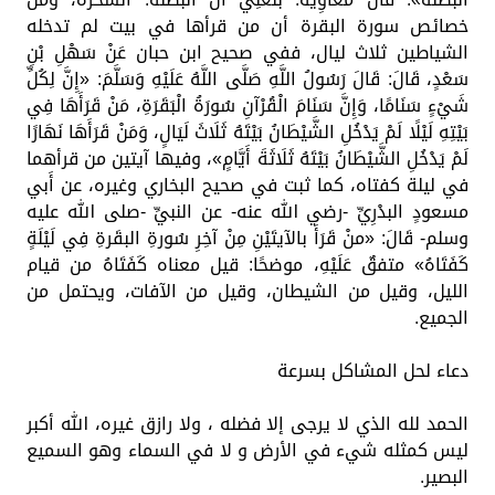
خصائص سورة البقرة أن من قرأها في بيت لم تدخله
الشياطين ثلاث ليال، ففي صحيح ابن حبان عَنْ سَهْلِ بْنِ
سَعْدٍ، قَالَ: قَالَ رَسُولُ اللَّهِ صَلَّى اللَّهُ عَلَيْهِ وَسَلَّمَ: «إِنَّ لِكُلِّ
شَيْءٍ سَنَامًا، وَإِنَّ سَنَامَ الْقُرْآنِ سُورَةُ الْبَقَرَةِ، مَنْ قَرَأَهَا فِي
بَيْتِهِ لَيْلًا لَمْ يَدْخُلِ الشَّيْطَانُ بَيْتَهُ ثَلَاثَ لَيَالٍ، وَمَنْ قَرَأَهَا نَهَارًا
لَمْ يَدْخُلِ الشَّيْطَانُ بَيْتَهُ ثَلَاثَةَ أَيَّامٍ»، وفيها آيتين من قرأهما
في ليلة كفتاه، كما ثبت في صحيح البخاري وغيره، عن أَبي
مسعودٍ البدْرِيِّ -رضي الله عنه- عن النبيِّ -صلى الله عليه
وسلم- قَالَ: «منْ قَرَأَ بالآيتَيْنِ مِنْ آخِرِ سُورةِ البقَرةِ فِي لَيْلَةٍ
كَفَتَاهُ» متفقٌ عَلَيْهِ، موضحًا: قيل معناه كَفَتَاهُ من قيام
الليل، وقيل من الشيطان، وقيل من الآفات، ويحتمل من
الجميع.
دعاء لحل المشاكل بسرعة
الحمد لله الذي لا يرجى إلا فضله ، ولا رازق غيره، الله أكبر
ليس كمثله شيء في الأرض و لا في السماء وهو السميع
البصير.