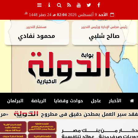
هـ
الأحد
9 أغسطس 2026
02:04 مـ
24 صفر 1448
رئيس مجلس الإدارة ورئيس التحرير
مستشار التحرير
صالح شلبي
محمود نفادي
الأخبار
عاجل
حوادث وقضايا
الرياضة
البرلمان
العمل بمطحن دقيق فى مطروح
«مركز المعلوما