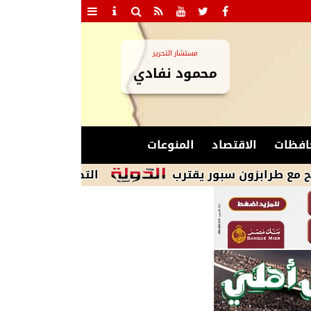
مستشار التحرير
محمود نفادي
افظات
الاقتصاد
المنوعات
يقترب
التضامن: إنقاذ كبار بلا مأوى فى 6 محافظات والتعامل مع 552 بلاغًا خلال شهر