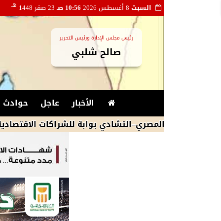
هـ
السبت
8 أغسطس 2026
10:56 صـ
23 صفر 1448
رئيس مجلس الإدارة ورئيس التحرير
صالح شلبي
الأخبار
عاجل
حوادث و
ري–التشادي بوابة للشراكات الاقتصادية في أفريقيا