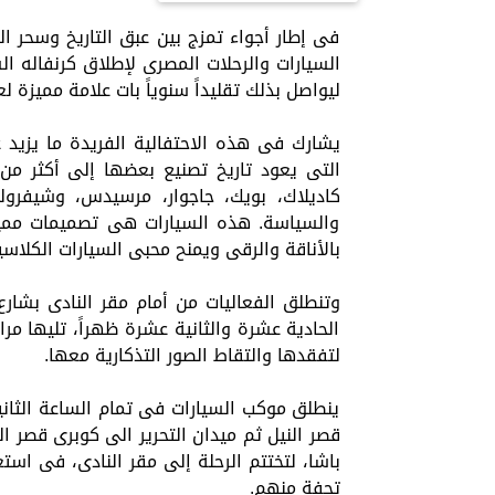
فى إطار أجواء تمزج بين عبق التاريخ وسحر ال
السيارات والرحلات المصرى لإطلاق كرنفاله الس
ليواصل بذلك تقليداً سنوياً بات علامة مميزة
يشارك فى هذه الاحتفالية الفريدة ما يزيد ع
التى يعود تاريخ تصنيع بعضها إلى أكثر من ث
كاديلاك، بويك، جاجوار، مرسيدس، وشيفرول
والسياسة. هذه السيارات هى تصميمات ممي
بالأناقة والرقى ويمنح محبى السيارات الكلاسي
وتنطلق الفعاليات من أمام مقر النادى بشارع
الحادية عشرة والثانية عشرة ظهراً، تليها مر
لتفقدها والتقاط الصور التذكارية معها.
ينطلق موكب السيارات فى تمام الساعة الثانية
قصر النيل ثم ميدان التحرير الى كوبرى قصر ال
باشا، لتختتم الرحلة إلى مقر النادى، فى ا
تحفة منهم.