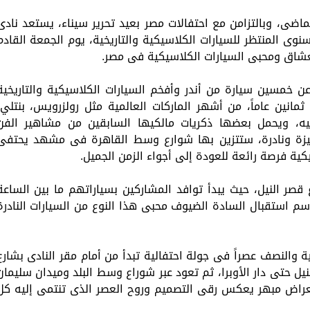
ماضى، وبالتزامن مع احتفالات مصر بعيد تحرير سيناء، يستعد نادى
نوى المنتظر للسيارات الكلاسيكية والتاريخية، يوم الجمعة القادم
 لعشاق ومحبى السيارات الكلاسيكية فى مصر.
ن خمسين سيارة من أندر وأفخم السيارات الكلاسيكية والتاريخية
مانين عاماً، من أشهر الماركات العالمية مثل رولزرويس، بنتلي،
يه، ويحمل بعضها ذكريات مالكيها السابقين من مشاهير الفن
زة ونادرة، ستتزين بها شوارع وسط القاهرة فى مشهد يحتفى
كية فرصة رائعة للعودة إلى أجواء الزمن الجميل.
 قصر النيل، حيث يبدأ توافد المشاركين بسياراتهم ما بين الساعة
اسم استقبال السادة الضيوف محبى هذا النوع من السيارات النادرة
 والنصف عصراً فى جولة احتفالية تبدأ من أمام مقر النادى بشارع
نيل حتى دار الأوبرا، ثم تعود عبر شوراع وسط البلد وميدان سليمان
ستعراض مبهر يعكس رقى التصميم وروح العصر الذى تنتمى إليه كل