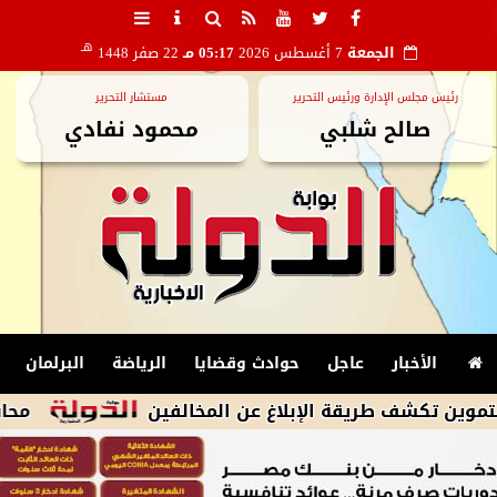
هـ
الجمعة
7 أغسطس 2026
05:17 مـ
22 صفر 1448
رئيس مجلس الإدارة ورئيس التحرير
مستشار التحرير
صالح شلبي
محمود نفادي
الأخبار
عاجل
حوادث وقضايا
الرياضة
البرلمان
ف طريقة الإبلاغ عن المخالفين
محافظ أسيوط: 