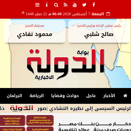
هـ
الجمعة
7 أغسطس 2026
06:40 مـ
22 صفر 1448
رئيس مجلس الإدارة ورئيس التحرير
مستشار التحرير
صالح شلبي
محمود نفادي
الأخبار
عاجل
حوادث وقضايا
الرياضة
البرلمان
سيسى إلى نظيره التشادي |صور
ذكرى تاريخية.. منتخب م