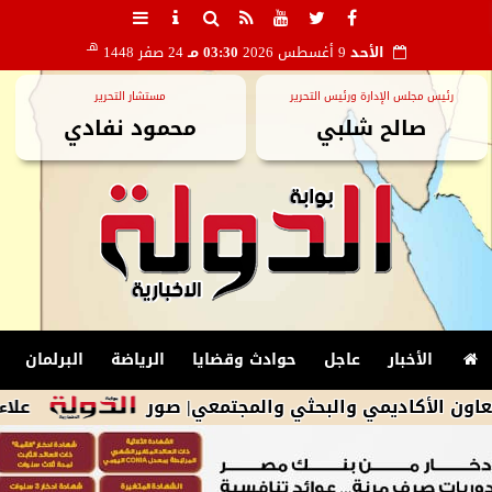
هـ
الأحد
9 أغسطس 2026
03:30 مـ
24 صفر 1448
رئيس مجلس الإدارة ورئيس التحرير
مستشار التحرير
صالح شلبي
محمود نفادي
الأخبار
عاجل
حوادث وقضايا
الرياضة
البرلمان
اديمي والبحثي والمجتمعي| صور
علاء فاروق: يعلن تجا