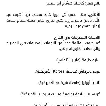
بالم هيلز: كاميليا هشام أبو سيف.
الأهلي: مها الدمرداش، نورا خالد محمد، ثريا أشرف عبد
الله، نادين ياسر غازي، نهى طارق صابر، حبيبة عصام محمد،
إيمان حسن عبد الرحيم.
اللاعبات المحترفات في الخارج
كما ضمت القائمة عدداً من النجمات المحترفات في الدوريات
والجامعات الخارجية، وهن:
سارة خليفة (ماينز الألماني).
مريم دمرداش (جامعة Kcross الأمريكية).
ناتاليا أورتيز (جامعة شيكاغو الأمريكية).
كريستينا سلامة (جامعة ويست فيرجينيا الأمريكية).
سينا تشيرتش (جامعة تكساس الأمريكية).