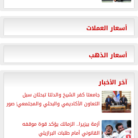
أسعار العملات
أسعار الذهب
آخر الأخبار
جامعتا كفر الشيخ والدلتا تبحثان سبل
التعاون الأكاديمي والبحثي والمجتمعي| صور
أزمة بيزيرا.. الزمالك يؤكد قوة موقفه
القانوني أمام طلبات البرازيلي