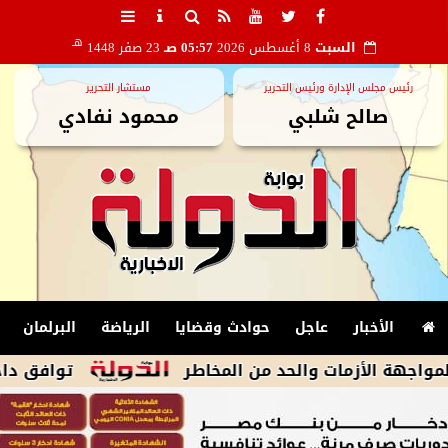
هـ
السبت
8 أغسطس 2026
05:57 صـ
23 صفر 1448
رئيس مجلس الإدارة ورئيس التحرير
مستشار التحرير
صالح شلبي
محمود نفادي
الأخبار
عاجل
حوادث وقضايا
الرياضة
البرلمان
لأزمات والحد من المخاطر
توافق داخل وفد الم