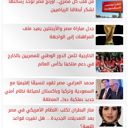
من قلب كل مصري.. أورنچ مصر توحد رسالتها
لشكر أبطالنا الرياضيين
جدل مباراة مصر والأرجنتين يعيد ملف
المراهنات إلى الواجهة
الخارجية تثمن الدور الوطني للمصريين بالخارج
في دعم منتخبنا بكأس العالم
محمد العرابي: مصر تقود تنسيقًا إقليميًا مع
السعودية وتركيا وباكستان لصياغة نظام أمني
جديد بملكية دول المنطقة
منار البطران تكتب :النظام الأمريكي في مصر
بعد التعديلات الجديدة… هل تغيرت قواعد
اللعبة؟