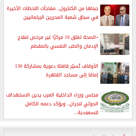
جبناها من الكنترول.. مفاجآت اللحظات الأخيرة
في سباق شعبة المحررين البرلمانيين
»الصحة تغلق 19 مركزًا غير مرخص لعلاج
الإدمان والطب النفسي بالمقطم
الأوقاف تُسيّر قافلة دعوية بمشاركة 130
إمامًا إلى مساجد القاهرة
مجلس وزراء الداخلية العرب يدين الاستهداف
الحوثي لنجران.. ويؤكد دعمه الكامل
للسعودية...