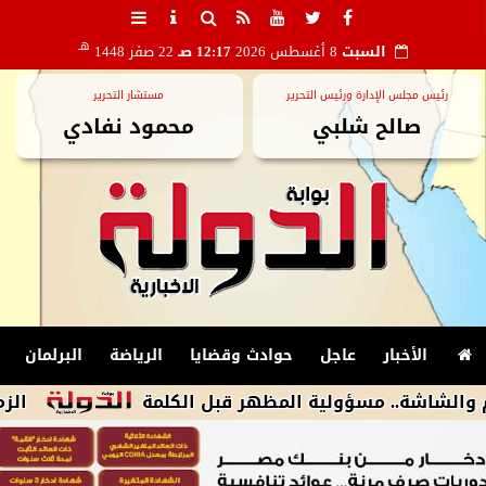
هـ
السبت
8 أغسطس 2026
12:17 صـ
22 صفر 1448
رئيس مجلس الإدارة ورئيس التحرير
مستشار التحرير
صالح شلبي
محمود نفادي
الأخبار
عاجل
حوادث وقضايا
الرياضة
البرلمان
.. مسؤولية المظهر قبل الكلمة
الزمالك يكشف أسباب استبعاد 4 لاعبي