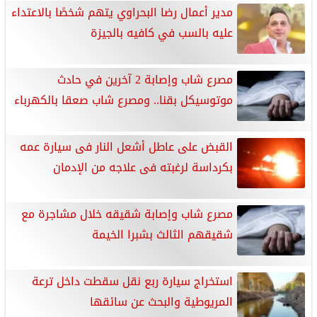
مدير أعمال رضا البحراوي يتهم شخصًا بالاعتداء
عليه بالسب في كافيه بالجيزة
مصرع شاب وإصابة 2 آخرين في حادث
موتوسيكل بقنا.. ومصرع شاب صعقا بالكهرباء
القبض على عاطل أشعل النار فى سيارة عمه
بكرداسة لرغبته فى علاجه من الإدمان
مصرع شاب وإصابة شقيقه خلال مشاجرة مع
شقيقهم الثالث بشبرا الخيمة
استخراج سيارة ربع نقل سقطت داخل ترعة
المريوطية والبحث عن سائقها