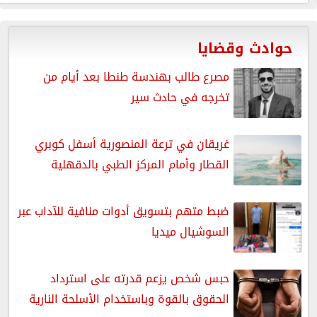
حوادث وقضايا
مصرع طالب بهندسة طنطا بعد أيام من
تخرجه في حادث سير
غريقان في ترعة المنصورية أسفل كوبري
القطار وأمام المركز الطبي بالدقهلية
ضبط متهم بتسويق أدوات منافية للآداب عبر
السوشيال ميديا
حبس شخص يزعم قدرته على استرداد
الحقوق بالقوة وباستخدام الأسلحة النارية