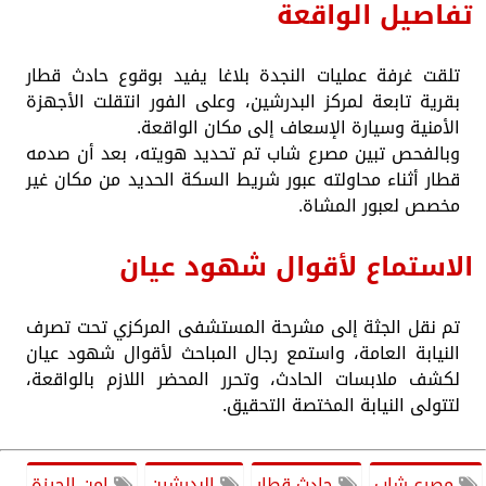
تفاصيل الواقعة
تلقت غرفة عمليات النجدة بلاغا يفيد بوقوع حادث قطار
بقرية تابعة لمركز البدرشين، وعلى الفور انتقلت الأجهزة
الأمنية وسيارة الإسعاف إلى مكان الواقعة.
وبالفحص تبين مصرع شاب تم تحديد هويته، بعد أن صدمه
قطار أثناء محاولته عبور شريط السكة الحديد من مكان غير
مخصص لعبور المشاة.
الاستماع لأقوال شهود عيان
تم نقل الجثة إلى مشرحة المستشفى المركزي تحت تصرف
النيابة العامة، واستمع رجال المباحث لأقوال شهود عيان
لكشف ملابسات الحادث، وتحرر المحضر اللازم بالواقعة،
لتتولى النيابة المختصة التحقيق.
مصرع شاب
حادث قطار
البدرشين
امن الجيزة