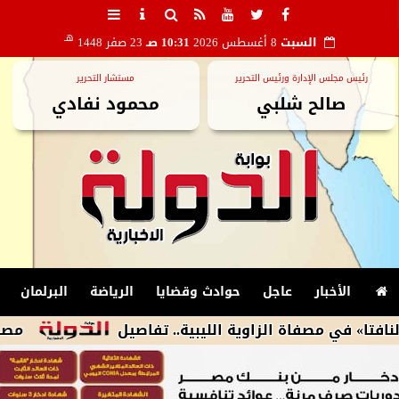
هـ
السبت
8 أغسطس 2026
10:31 صـ
23 صفر 1448
رئيس مجلس الإدارة ورئيس التحرير
مستشار التحرير
صالح شلبي
محمود نفادي
الأخبار
عاجل
حوادث وقضايا
الرياضة
البرلمان
فاة الزاوية الليبية.. تفاصيل
مصدر بالأهلي 