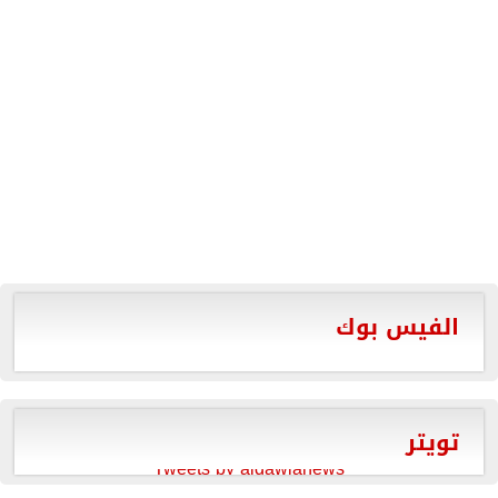
الفيس بوك
تويتر
Tweets by aldawlanews