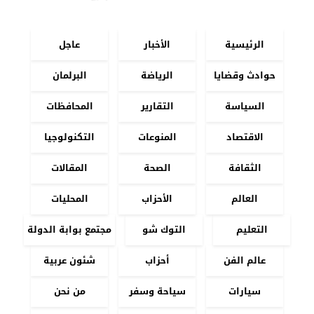
الرئيسية
الأخبار
عاجل
حوادث وقضايا
الرياضة
البرلمان
السياسة
التقارير
المحافظات
الاقتصاد
المنوعات
التكنولوجيا
الثقافة
الصحة
المقالات
العالم
الأحزاب
المحليات
التعليم
التوك شو
مجتمع بوابة الدولة
عالم الفن
أحزاب
شئون عربية
سيارات
سياحة وسفر
من نحن