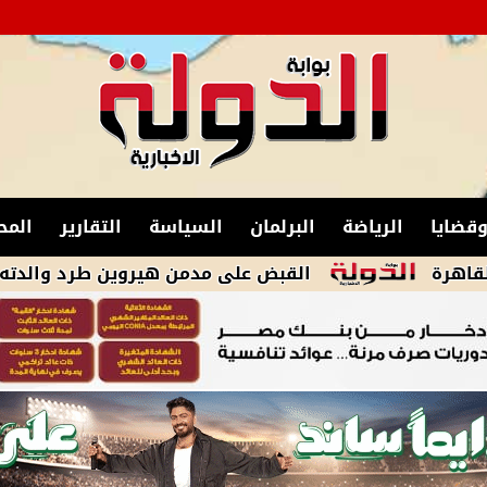
قضايا
الرياضة
البرلمان
السياسة
التقارير
المح
القبض على مدمن هيروين طرد والدته من منزلها