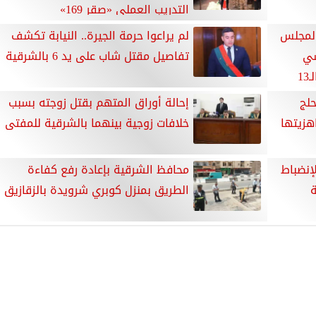
التدريب العملي «صقر 169»
المجلس
لم يراعوا حرمة الجيرة.. النيابة تكشف
سي
تفاصيل مقتل شاب على يد 6 بالشرقية
بالعام الهجري الجديد والذكرى الـ13
لج
إحالة أوراق المتهم بقتل زوجته بسبب
هزيتها
خلافات زوجية بينهما بالشرقية للمفتى
إنضباط
‏محافظ الشرقية بإعادة رفع كفاءة
ة
الطريق بمنزل كوبري شرويدة بالزقازيق