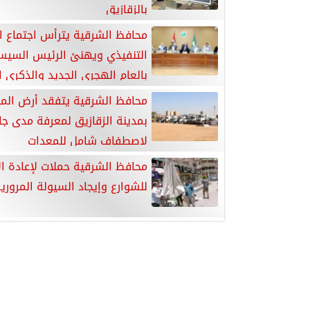
بالزقازيق
محافظ الشرقية يترأس اجتماع 
التنفيذي ويهنئ الرئيس السي
لثورة 30 يونيو
محافظ الشرقية يتفقد أرض المح
بمدينة الزقازيق لمعرفة مدى جا
لاصطفاف شامل للمعدات
محافظ الشرقية حملات لإعادة ال
للشوارع وإيجاد السيولة المروري