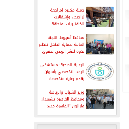
بسيارات...
حملة مكبرة لمراجعة
تراخيص وإشغالات
الكافتيريات بمنطقة
الذهبية بالغردقة
محافظ أسيوط: اللجنة
العامة لحماية الطفل تنظم
ندوة لنشر الوعي بحقوق
الأطفال
الرعاية الصحية: مستشفى
الرمد التخصصي بأسوان
يقدم رعاية متخصصة
لمرضى العيون من...
وزير الشباب والرياضة
ومحافظ القاهرة يشهدان
ماراثون “القاهرة مهد
الحضارة” بمشاركة 7000...