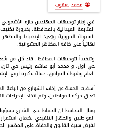
محمد يعقوب
في إطار توجيهات المهندس حازم الأشموني محا
المتابعة الميدانية بالمحافظة، بضرورة تكثيف 
السيولة المرورية ويُعيد الإنضباط والمظهر 
نهائياً على كافة المظاهر العشوائية.
وتنفيذاً لتوجيهات المحافظ.. قاد كل من شع
حي أول، و محمد أبو هاشم رئيس حي ثان، بال
العام وشرطة المرافق، حملة مكبرة لرفع الإشغ
أسفرت الحملة عن إخلاء الشوارع من الباعة الج
تعيق حركة المواطنين، وتم اتخاذ الإجراءات ال
وقال المحافظ ان الحفاظ على الشارع مسؤولية
المواطنين والجهاز التنفيذي لضمان استمرار 
لفرض هيبة القانون والحفاظ على المظهر الحضا