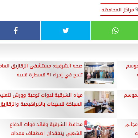
مراكز المحافظة
موسم
صحة الشرقية: مستشفى الزقازيق العام
تنجح في إجراء ٩١ قسطرة قلبية
الموسم
مياه الشرقية:ندوات توعية وورش لتعليم
السباكة للسيدات بالابراهيمية والزقازيق
يب منظم ثلاثي دائم CRTD مجانى
محافظ الشرقية وقائد قوات الدفاع
ه
الشعبي يتفقدان اصطفاف معدات