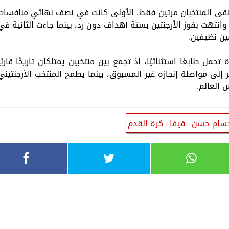
تقى المنتخبان مرتين فقط. الأولى كانت في نصف نهائي منافسات
ة القدم بدورة الألعاب الأولمبية عام 1928، وانتهت بفوز الأرجنتين بستة أهداف دون رد، بينما جاءت الثانية ف
تحمل طابعًا استثنائيًا، إذ تجمع بين منتخبين يمتلكان تاريخًا قاريًا
لى مواصلة إنجازه غير المسبوق، بينما يطمح المنتخب الأرجنتيني
 العالم.
حسام حسن ـ فيفا ـ كرة القدم