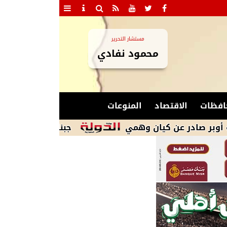
مستشار التحرير
محمود نفادي
افظات
الاقتصاد
المنوعات
 عن كيان وهمي
جبناها من الكنترول.. مفاجآت ا