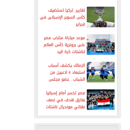
تقارير: تركيا تستضيف
كأس السوبر الإسبانى فى
فبراير
موعد مباراة منتخب مصر
على برونزية كأس العالم
لناشئات كرة اليد
الزمالك يكشف أسباب
استبعاد 4 لاعبين من
الشباب.. عضو مجلس
الإدارة يوضح...
مصر تخسر أمام إسبانيا
بفارق هدف في نصف
نهائي مونديال ناشئات
اليد...