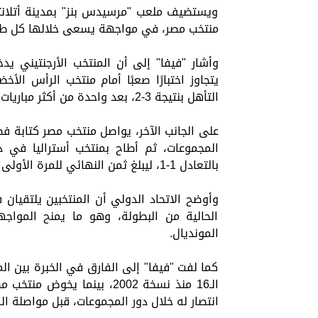
ويستضيف ملعب "مرسيدس بنز" بمدينة أتلانتا 
منتخب مصر، في مواجهة يسعى خلالها كل طرف 
وأشار "فيفا" إلى أن المنتخب الأرجنتيني يدخ
التأهل بنتيجة 3-2، بعد واحدة من أكثر مباريات البطولة إثارة.
على الجانب الآخر، يواصل منتخب مصر كتابة فص
بالتعادل 1-1، ليبلغ ثمن النهائي للمرة الأولى في تاريخه.
وأوضح الاتحاد الدولي أن المنتخبين يلتقيا
الحالية من البطولة، وهو ما يمنح المواجهة 
المونديال.
كما لفت "فيفا" إلى الفارق في الخبرة بين المن
الـ16 منذ نسخة 2002، بينما
انتصار له خلال دور المجموعات، قبل مواصلة الم