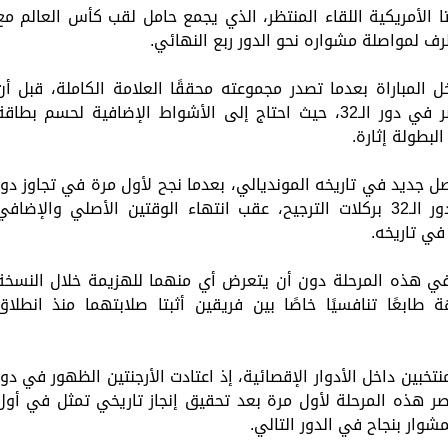
الأمريكية اللقاء المنتظر، الذي يجمع حامل لقب كأس العالم مع
لمواصلة مشواره نحو الدور ربع النهائي.
ل المباراة بعدما تصدر مجموعته محققًا العلامة الكاملة، قبل أن
يتجاوز اختبارًا صعبًا أمام منتخب الرأس الأخضر في دور الـ32، حيث احتاج إلى الأشواط الإضافية لحسم بطاق
ل جديد في تاريخه المونديالي، بعدما نجح لأول مرة في تجاوز دور
المجموعات، ثم أطاح بمنتخب أستراليا في دور الـ32 بركلات الترجيح، عقب انتهاء الوقتين الأصلي والإضاف
ن في هذه المرحلة دون أن يتعرض أي منهما للهزيمة خلال النسخة
طابعًا تنافسيًا خاصًا بين فريقين أثبتا صلابتهما منذ انطلاق
تخبين داخل الأدوار الإقصائية، إذ اعتادت الأرجنتين الظهور في دور
 يخوض منتخب مصر هذه المرحلة لأول مرة بعد تحقيق إنجاز تاريخي تمثل في أول
شوار بنجاح في الدور التالي.