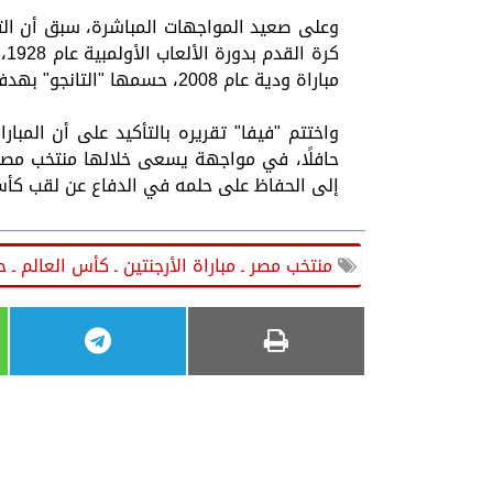
وعلى صعيد المواجهات المباشرة، سبق أن ال
كر
مباراة ودية عام 2008، حسمها "التانجو" بهدفين نظيفين.
واختتم "فيفا" تقريره بالتأكيد على أن المباراة 
حافلًا، في مواجهة يسعى خلالها منتخب مصر إ
إلى الحفاظ على حلمه في الدفاع عن لقب كأس
منتخب مصر ـ مباراة الأرجنتين ـ كأس العالم ـ 