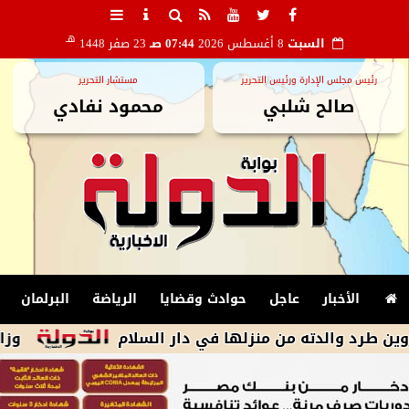
هـ
السبت
8 أغسطس 2026
07:44 صـ
23 صفر 1448
رئيس مجلس الإدارة ورئيس التحرير
مستشار التحرير
صالح شلبي
محمود نفادي
الأخبار
عاجل
حوادث وقضايا
الرياضة
البرلمان
لدته من منزلها في دار السلام
وزارة البترو