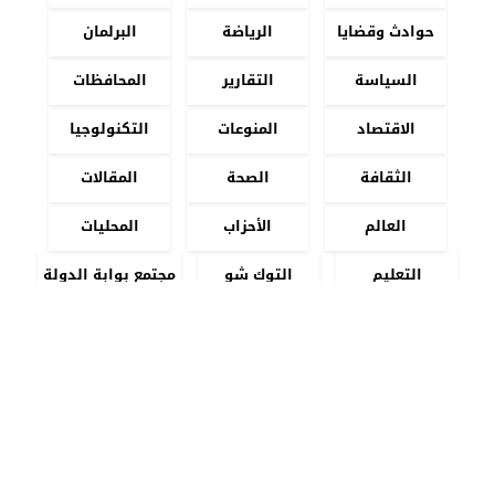
حوادث وقضايا
الرياضة
البرلمان
السياسة
التقارير
المحافظات
الاقتصاد
المنوعات
التكنولوجيا
الثقافة
الصحة
المقالات
العالم
الأحزاب
المحليات
التعليم
التوك شو
مجتمع بوابة الدولة
عالم الفن
أحزاب
شئون عربية
⇡
سيارات
سياحة وسفر
من نحن
اعلن معنا
الخصوصية
اتصل بنا


