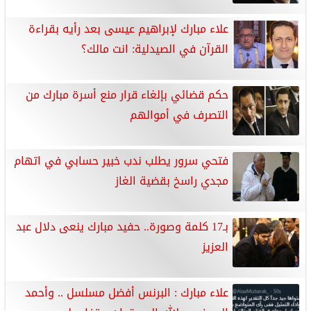
علاء مبارك لإبراهيم عيسى بعد رأيه بقراءة
القرآن في الصيدلية: انت مالك؟
حكم قضائي بإلغاء قرار منع أسرة مبارك من
التصرف في أموالهم
فتحي سرور يطلب ندب خبير حسابي في اتهام
مجدي راسخ بقضية الغاز
بـ17 كلمة وصورة.. حفيد مبارك ينعى دلال عبد
العزيز
علاء مبارك : البرنس أفضل مسلسل .. وأحمد