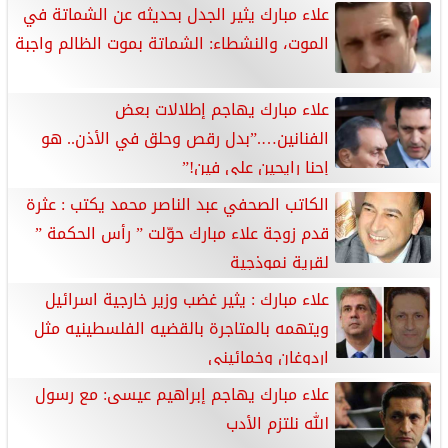
علاء مبارك يثير الجدل بحديثه عن الشماتة في
الموت، والنشطاء: الشماتة بموت الظالم واجبة
علاء مبارك يهاجم إطلالات بعض
الفنانين….”بدل رقص وحلق في الأذن.. هو
إحنا رايحين على فين!”
الكاتب الصحفي عبد الناصر محمد يكتب : عثرة
قدم زوجة علاء مبارك حوّلت ” رأس الحكمة ”
لقرية نموذجية
علاء مبارك : يثير غضب وزير خارجية اسرائيل
ويتهمه بالمتاجرة بالقضيه الفلسطينيه مثل
اردوغان وخمائينى
علاء مبارك يهاجم إبراهيم عيسى: مع رسول
الله نلتزم الأدب