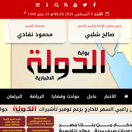
هـ
الأحد
9 أغسطس 2026
01:11 مـ
24 صفر 1448
رئيس مجلس الإدارة ورئيس التحرير
مستشار التحرير
صالح شلبي
محمود نفادي
الأخبار
عاجل
حوادث وقضايا
الرياضة
البرلمان
فر للخارج بزعم توفير تأشيرات
جولد بيليون: الذهب في مصر يرتف