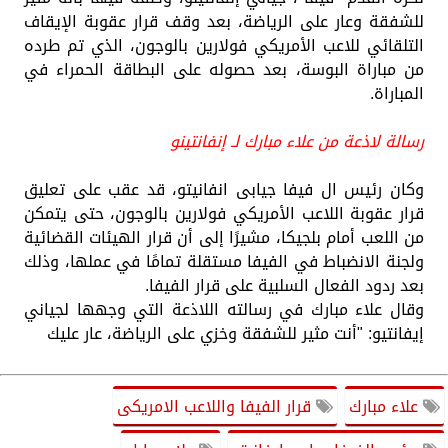
للشفقة وعار على الرياضة، بعد وقف قرار عقوبة الإيقاف
التلقائي للاعب الأمريكي فولارين بالوجون، الذي تم طرده
من مباراة البوسة، بعد حصوله على البطاقة الحمراء في
المباراة.
رسالة لاذعة من علاء مبارك لـ إنفانتينو
وكان رئيس ال فيفا جيابى انفانيتو، قد عقب على تعليق
قرار عقوبة اللاعب الأمريكي فولارين بالوجون، حتى يتمكن
من اللعب أمام بلجيكا، مشيرًا إلى أن قرار الهيئات القضائية
ولجنة الانضباط في الفيفا مستقلة تمامًا في عملها، وذلك
بعد ردود الفعال السلبية على قرار الفيفا.
وقال علاء مبارك في رسالته اللاذعة التي وجهها لجياني
إيفانتيو: "أنت مثير للشفقة وخزي على الرياضة، عار عليك
علاء مبارك
قرار الفيفا واللاعب الامريكى