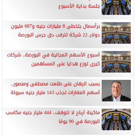
جلسة بداية الأسبوع
برأسمال يتخطى 8 مليارات جنيه و687 مليون
دولار..22 شركة تترقب دق جرس البورصة
أسبوع الأسهم المجانية في البورصة.. شركات
كبرى توزع هدايا على المساهمين
بسبب الرهان على طلعت مصطفى ومنصور..
أسهم العقارات تجذب 143 مليار جنيه سيولة
ماكينة أرباح لا تتوقف.. 444 مليار جنيه مكاسب
البورصة في 90 يومًا