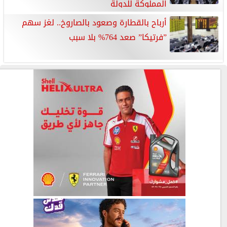
المملوكة للدولة
أرباح بالقطارة وصعود بالصاروخ.. لغز سهم
”فرتيكا” صعد 764% بلا سبب