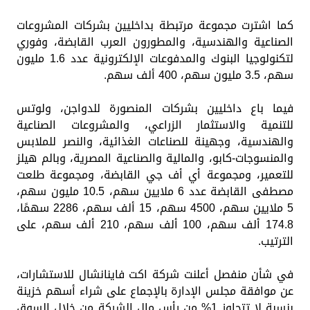
كما اشترت مجموعة مرتبطة بداخليين بشركات المشروعات
الصناعية والهندسية، والمطورون العرب القابضة، وفوري
لتكنولوجيا البنوك والمدفوعات الإلكترونية عدد 1.6 مليون
سهم، 3.5 مليون سهم، 400 ألف سهم.
فيما باع داخليين بشركات المنصورة للدواجن، ولوتس
للتنمية والاستثمار الزراعي، والمشروعات الصناعية
والهندسية، وجهينة للصناعات الغذائية، والنصر للملابس
والمنسوجات-كابو، والمالية والصناعية المصرية، وبالم هيلز
للتعمير، ومجموعة أي أف جي القابضة، ومجموعة طلعت
مصطفى القابضة عدد 6 ملايين سهم، 10.5 مليون سهم،
5 ملايين سهم، 4500 سهم، 15 ألف سهم، 2286 سهمًا،
174.8 ألف سهم، 100 ألف سهم، 210 ألف سهم، على
الترتيب.
في شأن منفصل أعلنت شركة اكت فاينانشال للاستشارات،
عن موافقة مجلس الإدارة بالإجماع على شراء أسهم خزينة
بنسبة لا تتجاوز 1% من رأس مال الشركة من خلال السوق