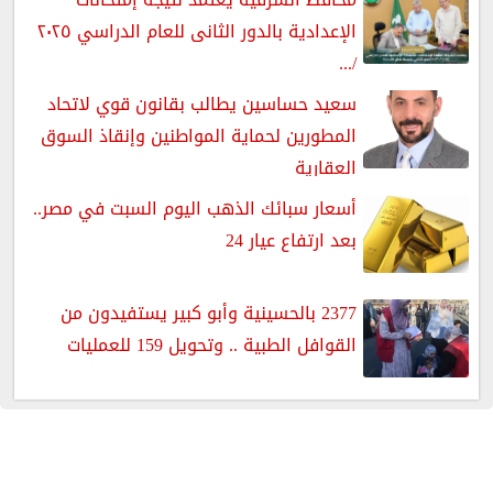
الإعدادية بالدور الثانى للعام الدراسي ٢٠٢٥
/...
سعيد حساسين يطالب بقانون قوي لاتحاد
المطورين لحماية المواطنين وإنقاذ السوق
العقارية
أسعار سبائك الذهب اليوم السبت في مصر..
بعد ارتفاع عيار 24
2377 بالحسينية وأبو كبير يستفيدون من
القوافل الطبية .. وتحويل 159 للعمليات