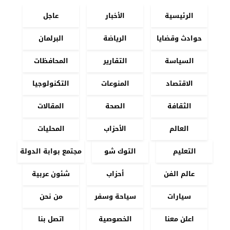
الرئيسية
الأخبار
عاجل
حوادث وقضايا
الرياضة
البرلمان
السياسة
التقارير
المحافظات
الاقتصاد
المنوعات
التكنولوجيا
الثقافة
الصحة
المقالات
العالم
الأحزاب
المحليات
التعليم
التوك شو
مجتمع بوابة الدولة
عالم الفن
أحزاب
شئون عربية
سيارات
سياحة وسفر
من نحن
اعلن معنا
الخصوصية
اتصل بنا