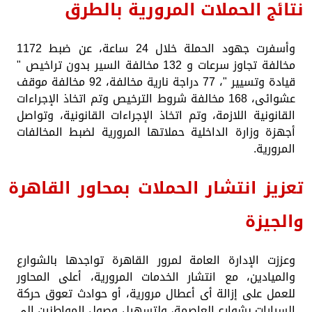
نتائج الحملات المرورية بالطرق
وأسفرت جهود الحملة خلال 24 ساعة، عن ضبط 1172
مخالفة تجاوز سرعات و 132 مخالفة السير بدون تراخيص "
قيادة وتسيير "، 77 دراجة نارية مخالفة، 92 مخالفة موقف
عشوائى، 168 مخالفة شروط الترخيص وتم اتخاذ الإجراءات
القانونية اللازمة، وتم اتخاذ الإجراءات القانونية، وتواصل
أجهزة وزارة الداخلية حملاتها المرورية لضبط المخالفات
المرورية.
تعزيز انتشار الحملات بمحاور القاهرة
والجيزة
وعززت الإدارة العامة لمرور القاهرة تواجدها بالشوارع
والميادين، مع انتشار الخدمات المرورية، أعلى المحاور
للعمل على إزالة أى أعطال مرورية، أو حوادث تعوق حركة
السيارات بشوارع العاصمة، ولتسهيل وصول المواطنين إلى