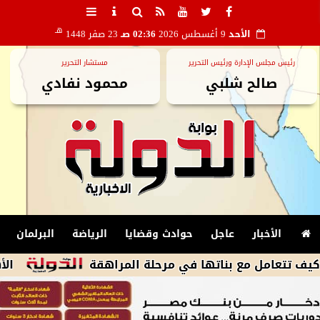
هـ
الأحد
9 أغسطس 2026
02:36 صـ
23 صفر 1448
رئيس مجلس الإدارة ورئيس التحرير
مستشار التحرير
صالح شلبي
محمود نفادي
الأخبار
عاجل
حوادث وقضايا
الرياضة
البرلمان
 مع بناتها في مرحلة المراهقة
الأهلى يكثف 