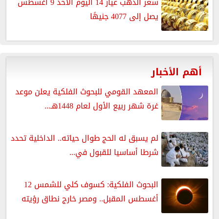
سعر الذهب عيار 14 اليوم الأحد 9 أغسطس
يصل إلى 4077 جنيهًا
أهم الأخبار
المعهد القومي للبحوث الفلكية يعلن موعد
غرة شهر ربيع الأول لعام 1448هـ...
لم يسبق له الحج طوال حياته.. الداخلية تحدد
شرطا أساسيا للقبول في...
البحوث الفلكية: كسوف كلي للشمس 12
أغسطس المقبل.. ومصر خارج نطاق رؤيته