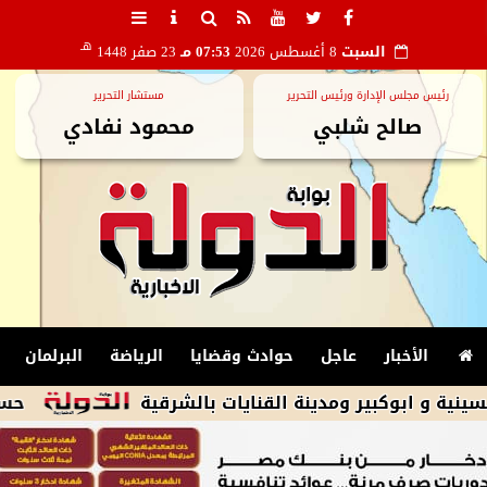
هـ
السبت
8 أغسطس 2026
07:53 مـ
23 صفر 1448
رئيس مجلس الإدارة ورئيس التحرير
مستشار التحرير
صالح شلبي
محمود نفادي
الأخبار
عاجل
حوادث وقضايا
الرياضة
البرلمان
حسام المندوه 