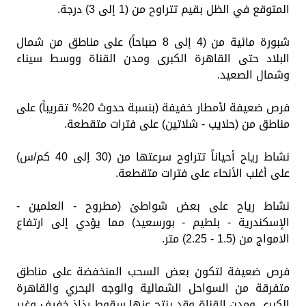
المتوقع في الظل بقيم تتراوح من (1 إلى 3) درجة.
​شبورة مائية من (4 إلى 8 صباحاً) على مناطق من شمال
البلاد حتى القاهرة الكبرى ومدن القناة ووسط سيناء
وشمال الصعيد.
​فرص ضعيفة لأمطار خفيفة (بنسبة حدوث 20% تقريباً) على
مناطق من (حلايب - شلاتين) على فترات متقطعة.
​نشاط رياح أحياناً تتراوح سرعتها من (30 إلى 40 كم/س)
على أغلب الأنحاء على فترات متقطعة.
​نشاط رياح على بعض شواطئ (مطروح - العلمين -
الإسكندرية - بلطيم - بورسعيد) مما يؤدي إلى ارتفاع
الامواج من (1.5 - 2.25) متر.
​فرص ضعيفة لتكون بعض السحب المنخفضة على مناطق
متفرقة من السواحل الشمالية والوجه البحري والقاهرة
الكبرى ومدن القناة وقد ينتج عنها سقوط رذاذ خفيف وغير