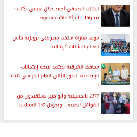
الكاتب الصحفى أحمد جلال عيسى يكتب :
تيمرافا .. امرأة عاشت سقوط...
موعد مباراة منتخب مصر على برونزية كأس
العالم لناشئات كرة اليد
محافظ الشرقية يعتمد نتيجة إمتحانات
الإعدادية بالدور الثانى للعام الدراسي ٢٠٢٥
/...
2377 بالحسينية وأبو كبير يستفيدون من
القوافل الطبية .. وتحويل 159 للعمليات