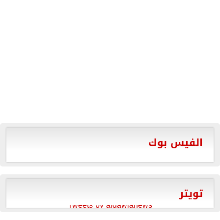
الفيس بوك
تويتر
Tweets by aldawlanews