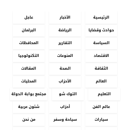
الرئيسية
الأخبار
عاجل
حوادث وقضايا
الرياضة
البرلمان
السياسة
التقارير
المحافظات
الاقتصاد
المنوعات
التكنولوجيا
الثقافة
الصحة
المقالات
العالم
الأحزاب
المحليات
التعليم
التوك شو
مجتمع بوابة الدولة
عالم الفن
أحزاب
شئون عربية
سيارات
سياحة وسفر
من نحن