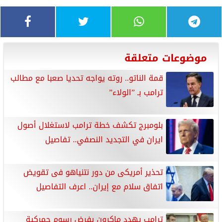
موضوعات متعلقة
قمة الناتو.. روته يواجه تحديا صعبا مع مطالب
ترامب بـ ”الولاء”
بلومبرج تكشف خطة ترامب لاستغلال أصول
ايران في التجديد النصفي.. تفاصيل
تحذير أمريكى من دور نتنياهو فى تقويض
اتفاق سلام مع إيران.. اعرف التفاصيل
ترامب يهدد ماكرون بفرض رسوم جمركية