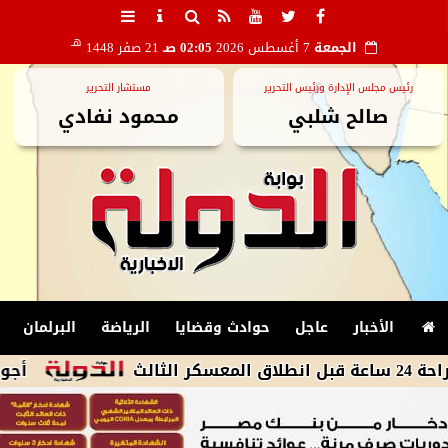
هـ
الجمعة
7 أغسطس 2026
02:05 صـ
21 صفر 1448
رئيس مجلس الإدارة ورئيس التحرير
مستشار التحرير
صالح شلبي
محمود نفادي
الأخبار
عاجل
حوادث وقضايا
الرياضة
البرلمان
أجواء شديدة الحر