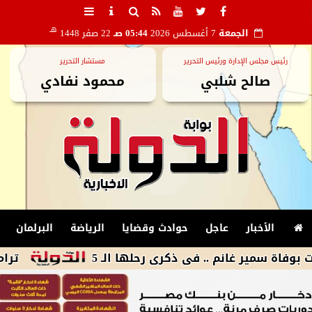
هـ
الجمعة
7 أغسطس 2026
05:44 صـ
22 صفر 1448
رئيس مجلس الإدارة ورئيس التحرير
مستشار التحرير
صالح شلبي
محمود نفادي
الأخبار
عاجل
حوادث وقضايا
الرياضة
البرلمان
ر غانم .. فى ذكرى رحلها الـ 5
ترامب يوقع أم