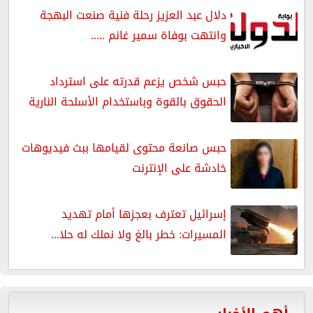
دلال عبد العزيز رحلة فنية صنعت البهجة
وانتهت بوفاة سمير غانم .....
حبس شخص يزعم قدرته على استرداد
الحقوق بالقوة وباستخدام الأسلحة النارية
حبس صانعة محتوى لقيامها ببث فيديوهات
خادشة على الإنترنت
إسرائيل تعترف بعجزها أمام تهديد
المسيرات: خطر بالغ ولا نملك له حلا...