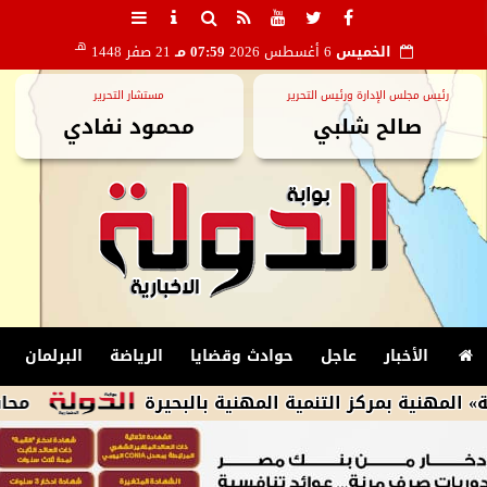
هـ
الخميس
6 أغسطس 2026
07:59 مـ
21 صفر 1448
رئيس مجلس الإدارة ورئيس التحرير
مستشار التحرير
صالح شلبي
محمود نفادي
الأخبار
عاجل
حوادث وقضايا
الرياضة
البرلمان
مركز التنمية المهنية بالبحيرة
محافظ أسيوط: