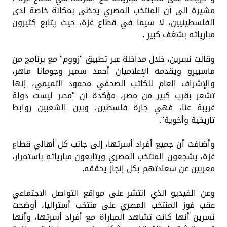
مشيرة إلى أن المنتخب المصري يحظى بمكانة خاصة لدى
الفلسطينيين، لا سيما في قطاع غزة، حيث يتابع كثيرون
مبارياته بشغف كبير .
وقالت نسرين، خلال مداخلة عبر تطبيق "زووم" مع برنامج من
ماسبيرو ويقدمه الإعلاميان أحمد سمير وجومانا ماهر،
والإشراف العام للكاتب الصحفي محمود التميمي، إنها
تشعر بقرب كبير من مصر، مؤكدة أن "مصر ليست دولة
غريبة عنا، فهي جارة فلسطين، وبين الشعبين روابط
تاريخية وأخوية".
وأضافت أن جميع أفراد أسرتها، إلى جانب كل أهالي قطاع
غزة، يشجعون المنتخب المصري ويتابعون مبارياته باستمرار،
معربين عن سعادتهم بكل إنجاز يحققه.
وعن الفيديو الذي انتشر على مواقع التواصل الاجتماعي
عقب فوز المنتخب المصري على منتخب أستراليا، أوضحت
نسرين أنها كانت تشاهد المباراة مع أفراد أسرتها، وأنها