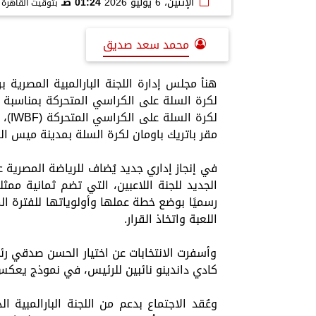
الإثنين، 6 يوليو 2026
01:24 صـ
بتوقيت القاهرة
محمد سعد صديق
هنأ مجلس إدارة اللجنة البارالمبية المصرية
لكرة السلة على الكراسي المتحركة بمناسبة ان
لكرة
مقر باتريك باومان لكرة السلة بمدينة ميس ا
في إنجاز إداري جديد يُضاف للرياضة المصرية 
الجديد للجنة اللاعبين، التي تضم ثمانية ممثل
رسميًا بوضع خطة عملها وأولوياتها للفترة الم
اللعبة واتخاذ القرار.
وأسفرت الانتخابات عن اختيار الحسن صدقي رئيسً
كادي داندينو نائبين للرئيس، في نموذج يعكس 