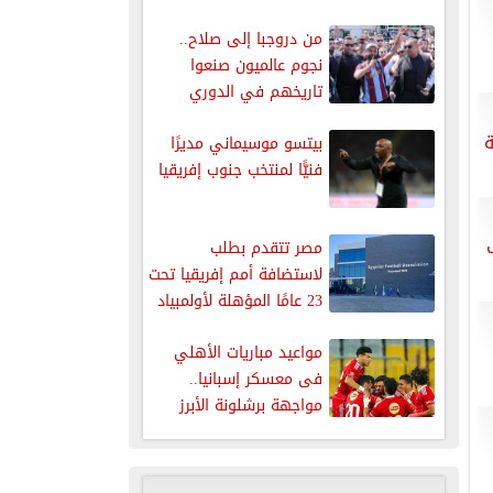
لتعزيز دور...
من دروجبا إلى صلاح..
نجوم عالميون صنعوا
تاريخهم في الدوري
التركي
ة
بيتسو موسيماني مديرًا
فنيًّا لمنتخب جنوب إفريقيا
مصر تتقدم بطلب
لاستضافة أمم إفريقيا تحت
23 عامًا المؤهلة لأولمبياد
لوس...
مواعيد مباريات الأهلي
فى معسكر إسبانيا..
مواجهة برشلونة الأبرز