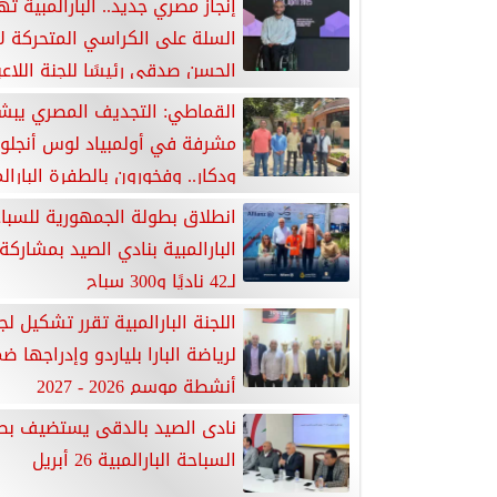
إنجاز مصري جديد.. البارالمبية ت
السلة على الكراسي المتحركة لا
الحسن صدقي رئيسًا للجنة اللاعب
بالدولي
القماطي: التجديف المصري يبشر 
مشرفة في أولمبياد لوس أنجل
ودكار.. وفخورون بالطفرة البارال
انطلاق بطولة الجمهورية للسبا
البارالمبية بنادي الصيد بمشاركة
لـ42 ناديًا و300 سباح
اللجنة البارالمبية تقرر تشكيل لج
لرياضة البارا بلياردو وإدراجها ض
أنشطة موسم 2026 - 2027
نادى الصيد بالدقى يستضيف بط
السباحة البارالمبية 26 أبريل