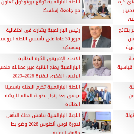
هنئ كرة
اللجنة البارالمبية توقع بروتوكول تعاون
ختيار
مع جامعة إسلسكا
ين
بنتائج
رئيس البارالمبية يشارك فى احتفالية
وس
مرور 30 عاما على تأسيس اللجنة الروسي
مبية
بموسكو
حة
الاتحاد الإفريقي للكرة الطائرة
 قياسية
البارالمبية يمنح النائبة عبير عطالله منصب
الرئيس الفخري للفترة 2026–2029
نة
اللجنة البارالمبية تكرم البطلة ياسمينا
من
عيسى بعد إنجاز بطولة العالم للريشة
الطائرة
ولة
اللجنة البارالمبية تناقش خطة التأهل
لدورة لوس أنجلوس 2028 وضوابط
حقوق الرعاية