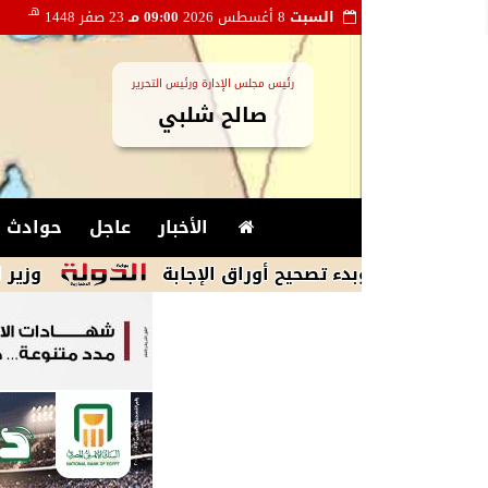
هـ
السبت
8 أغسطس 2026
09:00 مـ
23 صفر 1448
رئيس مجلس الإدارة ورئيس التحرير
صالح شلبي
الأخبار
عاجل
حوادث و
ة.. وبدء تصحيح أوراق الإجابة
وزير الشباب والر