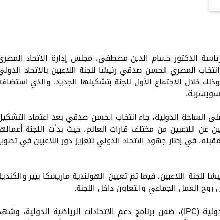
 برئاسة الدكتور حسام الدين مصطفى، مجلس إدارة الاتحاد المصرى
تخاب المصري الحسن صدقي رئيسًا للجنة اللاعبين بالاتحاد الدولي
 السلة على الكراسي المتحركة (IWBF)، وذلك خلال الاجتماع الأول للجنة بتشكيلها الجديد، والذي استضاف
لسويسرية.
على الساحة الدولية، جاء انتخاب الحسن صدقي بعد اعتماد التشكيل
ين عن اللاعبين من مختلف قارات العالم، حيث بدأت اللجنة أعمالها
قبلة، في إطار جهود الاتحاد الدولي لتعزيز دور اللاعبين في تطوير
ا للجنة اللاعبين، فيما تم تعيين الهولندية ماريسكا بيير والكندية
روح العمل الجماعي والتعاون داخل اللجنة.
وعُقد الاجتماع بدعم من اللجنة البارالمبية الدولية (IPC)، ضمن برنامج دعم الاتحادات الرياضية الدولية، وشه