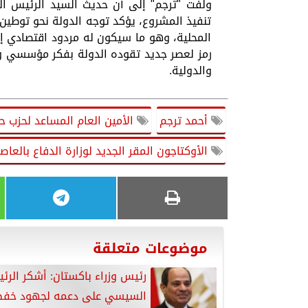
ولفت "ترجم" إلى أن حديث السيد الرئيس ال
تنفيذ المشروع، يؤكد توجه الدولة نحو توطين
المحلية، وهو ما سيكون له مردود اقتصادي إي
رمز لعصر جديد تقوده الدولة بفكر مؤسسي و
والدولية.
أحمد ترجم
الأمين العام المساعد لحزب ح
الأوكتاجون المقر الجديد لوزارة الدفاع بالعا
موضوعات متعلقة
رئيس وزراء باكستان: أشكر الرئ
السيسي على دعمه لجهود خف