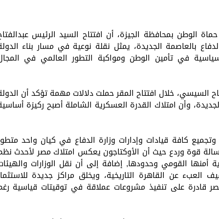
حماة الوطن بمحافظة الجيزة، أن افتتاح السيد الرئيس عبدالفتاح
لدفاع بالعاصمة الجديدة، يمثل نقلة نوعية في مسار بناء الدولة
سياسية في تأمين الوطن ومواكبة التطور العالمي في المجال
اح السيسي، خلال افتتاح المقر حملت دلالات مهمة تؤكد أن الدولة
ديدة، وأن امتلاك القدرة العسكرية الشاملة أصبح ركيزة أساسية
 وتجميع كافة قيادات وإدارات وزارة الدفاع في كيان واحد متطور
ئل رئيسية أولها رسالة قوة وردع حيث أن الأوكتاجون يعكس امتلاك مصر لأحدث نظم
ة أمنها القومي وحدودها, إضافة إلى أن نقل الوزارات والهيئات
 العبء عن القاهرة التاريخية، ويخلق مراكز جديدة للاستثمار
صر قادرة على تنفيذ مشروعات عملاقة في توقيتات قياسية رغم