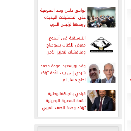
توافق داخل وفد المنوفية
على التشكيلات الجديدة
ورفعها لرئيس الحزب
التنسيقية في أسبوع..
معرض للكتاب بسوهاج
ومناقشات لتعزيز الأمن
الدوائي واحتفاء بإنجازات...
وفد بورسعيد: عودة محمد
شردي إلى بيت الأمة تؤكد
نجاح مسار لم...
قيادي بالجبهةالوطنية:
القمة المصرية البحرينية
تؤكد وحدة الصف العربي
وتعكس قوة
الدبلوماسية...