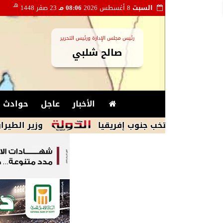
هـ
السبت
8 أغسطس 2026
08:06 مـ
23 صفر 1448
رئيس مجلس الإدارة ورئيس التحرير
صالح شلبي
الأخبار
عاجل
حوادث و
ا لمنتخب جنوب إفريقيا
وزير الطيران المدني 