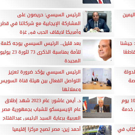
ليمين
الرئيس السيسي: حريصون على
المشاركة الإيجابية مع شركائنا في قطر
وأمريكا لإيقاف الحرب في غزة
 جيشنا
بعد قليل.. الرئيس السيسي يوجه كلمة
اطعًا
للأمة بمناسبة الذكرى 73 لثورة 23 يوليو
المجيدة
دولة
الرئيس السيسي يؤكد ضرورة تعزيز
صة
التواصل الفعال بين هيئة قناة السويس
وعملائها
الدكتور خالد عبدالغفار: حملة «100 يوم
د. أيمن عاشور: عام 2023 شهد إطلاق
ن 139 مليون خدمة
عام الإيسيسكو للشباب بجمهورية مصر
العربية برعاية السيد الرئيس عبدالفتاح
السيسي
ض الكتاب في
أحمد زين: مصر تصبح مركزا إقليميا