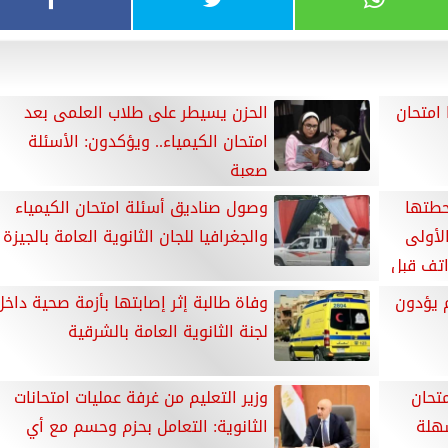
 امتحان
الحزن يسيطر على طلاب العلمى بعد
امتحان الكيمياء.. ويؤكدون: الأسئلة
صعبة
حطتها
وصول صناديق أسئلة امتحان الكيمياء
لأولى
والجغرافيا للجان الثانوية العامة بالجيزة
اتف قبل
م يؤدون
وفاة طالبة إثر إصابتها بأزمة صحية داخل
لجنة الثانوية العامة بالشرقية
متحان
وزير التعليم من غرفة عمليات امتحانات
سهلة
الثانوية: التعامل بحزم وحسم مع أي