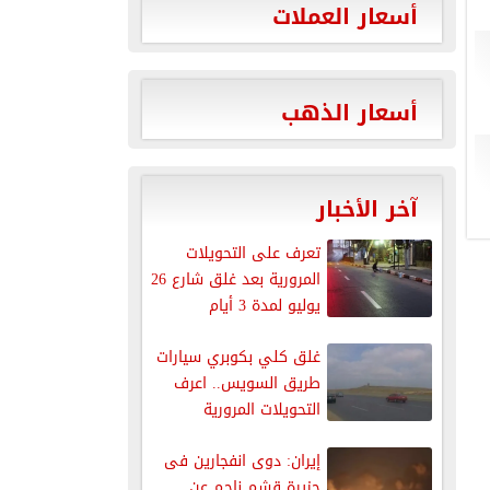
أسعار العملات
أسعار الذهب
آخر الأخبار
تعرف على التحويلات
المرورية بعد غلق شارع 26
يوليو لمدة 3 أيام
غلق كلي بكوبري سيارات
طريق السويس.. اعرف
التحويلات المرورية
إيران: دوى انفجارين فى
جزيرة قشم ناجم عن