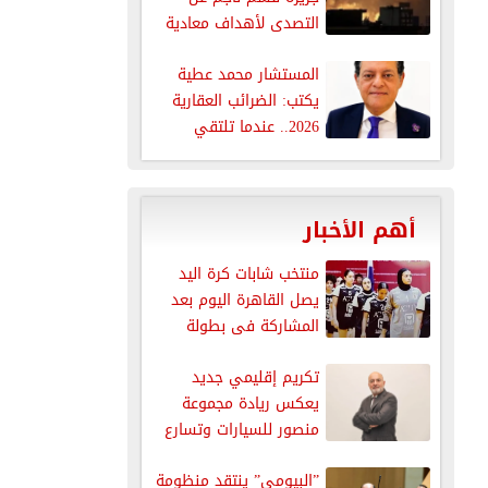
التصدى لأهداف معادية
عند...
المستشار محمد عطية
يكتب: الضرائب العقارية
2026.. عندما تلتقي
العدالة الاجتماعية مع...
أهم الأخبار
منتخب شابات كرة اليد
يصل القاهرة اليوم بعد
المشاركة فى بطولة
العالم
تكريم إقليمي جديد
يعكس ريادة مجموعة
منصور للسيارات وتسارع
نموها في قطاع...
”البيومي” ينتقد منظومة