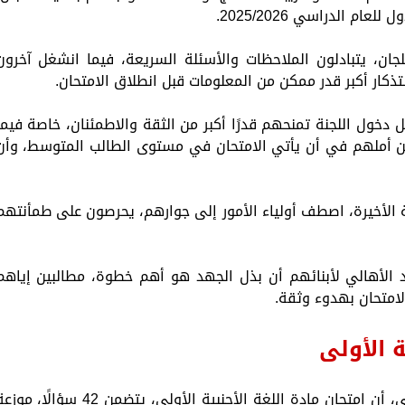
م الدراسي 2025/2026.
ان، يتبادلون الملاحظات والأسئلة السريعة، فيما انشغل آخرون
تذكار أكبر قدر ممكن من المعلومات قبل انطلاق الامتحان.
 دخول اللجنة تمنحهم قدرًا أكبر من الثقة والاطمئنان، خاصة فيما
 عن أملهم في أن يأتي الامتحان في مستوى الطالب المتوسط، وأن
 الأخيرة، اصطف أولياء الأمور إلى جوارهم، يحرصون على طمأنتهم
 الأهالي لأبنائهم أن بذل الجهد هو أهم خطوة، مطالبين إياهم
لامتحان بهدوء وثقة.
ة الأولى
وأوضحت وزارة التربية والتعليم والتعليم الفنى، أن امتحان مادة اللغة الأجنبية الأولى، يتضمن 42 سؤالًا،