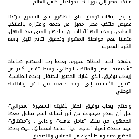
منتخب مصر إلى دور الـ16 بمونديال كأس العالم.
وحرص إيهاب توفيق على الظهور على المسرح مرتديًا
قميص منتخب مصر، معبرًا عن دعمه واعتزازه بالمنتخب
الوطني، وقدم التهنئة للاعبين والجهاز الفني بعد التأهل،
متمنيًا لهم مواصلة المشوار وتحقيق نتائج تليق باسم
الكرة المصرية.
وشهد الحفل لحظات مميزة، بعدما ردد الجمهور هتافات
تشجيعية لمصر والمنتخب الوطني، وسط تفاعل كبير من
إيهاب توفيق، الذي شارك الحضور الاحتفال بهذه المناسبة،
لتتحول الأمسية إلى لوحة جمعت بين الفن والانتماء
الوطني.
وافتتح إيهاب توفيق الحفل بأغنيته الشهيرة "سحراني"،
قبل أن يقدم مجموعة من أبرز أعماله التي تفاعل معها
الجمهور، من بينها "عامل عاملة"، و"داني"، و"مشتاق"،
فيما حصدت أغنية "تترجى فيا" تفاعلًا استثنائيًا، حيث رددها
الحضور معه وسط أجواء من الحماس والتصفيق.