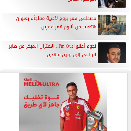
مصطفى قمر يروج لأغنية مفاجأة بعنوان
هتغيب من ألبوم قمر قمرين
نجوم أعلنوا I'm Out.. الاعتزال المبكر من صابر
الرباعى إلى يورى مرقدى