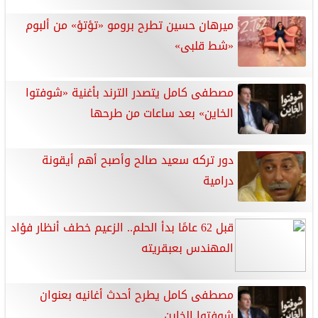
ميرهان حسين تطرح برومو «تؤتؤ» من ألبوم
«شط قلبى»
مصطفى كامل يتصدر الترند بأغنية «شوفتوا
الخاين» بعد ساعات من طرحها
دور تركه سعيد صالح وأصبح أهم أيقونة
درامية
قبل 62 عامًا بدأ الحلم.. الزعيم خطف أنظار فؤاد
المهندس بعبقريته
مصطفى كامل يطرح أحدث أغانيه بعنوان
شوفتوا الخاين