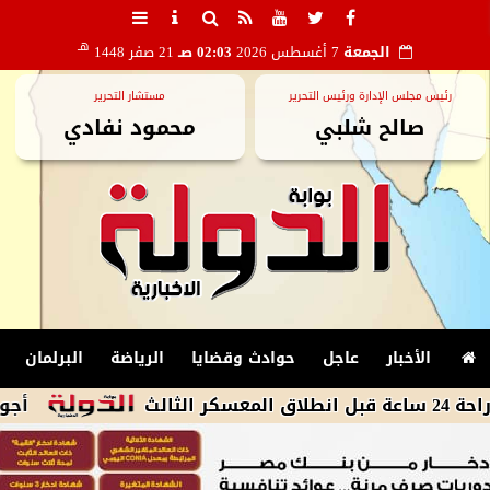
هـ
الجمعة
7 أغسطس 2026
02:03 صـ
21 صفر 1448
رئيس مجلس الإدارة ورئيس التحرير
مستشار التحرير
صالح شلبي
محمود نفادي
الأخبار
عاجل
حوادث وقضايا
الرياضة
البرلمان
أجواء شديدة الح