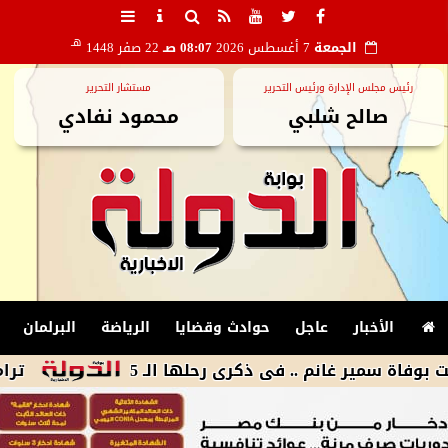
هـ
الجمعة
7 أغسطس 2026
08:07 صـ
22 صفر 1448
رئيس مجلس الإدارة ورئيس التحرير
مستشار التحرير
صالح شلبي
محمود نفادي
الأخبار
عاجل
حوادث وقضايا
الرياضة
البرلمان
ير غانم .. فى ذكرى رحلها الـ 5
ترامب يوقع أ