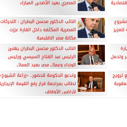
قتصادية
المصري بعيد الأضحى المبارك
 مشروع
النائب الدكتور محسن البطران : التحركات
لتعزيز
المصرية المكثفه داخل القارة عززت
مكانة مصر الإقليمية
ارة
النائب الدكتور محسن البطران يهنئ
ر وتحمل
الرئيس عبد الفتاح السيسي ورئيس
الوزراء وعمال مصر بعيد العمال
 ترويج
وتدعو الحكومة للحضور.. «زراعة الشيوخ»
عقوبة
تطالب بمراجعة قرار رفع القيمة الإيجارية
لأراضي الأوقاف