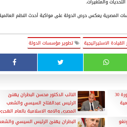
التحديات والمتغيرات.
ات المصرية يعكس حرص الدولة على مواكبة أحدث النظم العالمية
القيادة الاستيراتيجية
تطوير مؤسسات الدولة
النائب الدكتور محسن البطران :ثورة 30
النائب الدكتور محسن البطران يهنئ
مية
الرئيس عبدالفتاح السيسي والشعب
المصرى والامه الإسلامية بالعام الهجرى
الجديد
ونغو
البطران يهنئ الرئيس السيسي والشعب