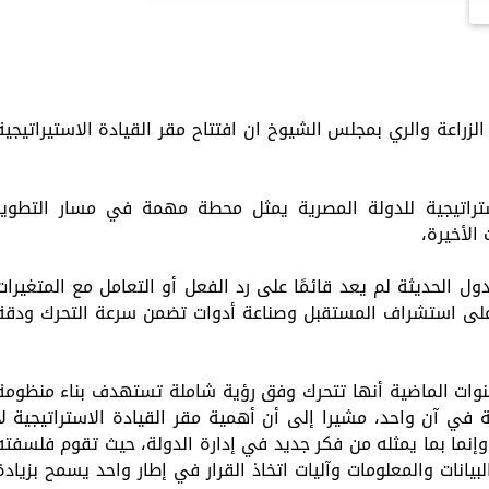
لزراعة والري بمجلس الشيوخ ان افتتاح مقر القيادة الاستيراتيجية
استراتيجية للدولة المصرية يمثل محطة مهمة في مسار التطوير
لأخيرة،
دول الحديثة لم يعد قائمًا على رد الفعل أو التعامل مع المتغيرات
 على استشراف المستقبل وصناعة أدوات تضمن سرعة التحرك ودقة
سنوات الماضية أنها تتحرك وفق رؤية شاملة تستهدف بناء منظومة
ة في آن واحد، مشيرا إلى أن أهمية مقر القيادة الاستراتيجية لا
وإنما بما يمثله من فكر جديد في إدارة الدولة، حيث تقوم فلسفته
يانات والمعلومات وآليات اتخاذ القرار في إطار واحد يسمح بزيادة