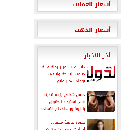
أسعار العملات
أسعار الذهب
آخر الأخبار
دلال عبد العزيز رحلة فنية
صنعت البهجة وانتهت
بوفاة سمير غانم .....
حبس شخص يزعم قدرته
على استرداد الحقوق
بالقوة وباستخدام الأسلحة
النارية
حبس صانعة محتوى
لقيامها ببث فيديوهات