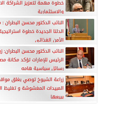
خطوة مهمة لتعزيز الشراكة الا
والاستثمارية
النائب الدكتور محسن البطران :
الدلتا الجديدة خطوة استراتيجية 
الأمن الغذائي
النائب الدكتور محسن البطران: زي
الرئيس للإمارات تؤكد مكانة مص
رسائل سياسية هامه
زراعة الشيوخ توصي بغلق مواقع
المبيدات المغشوشة و تغليظ ال
ببيعها