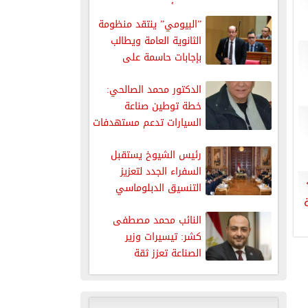
يخفف أزمة...
”البيومي” ينتقد منظومة
الثانوية العامة ويطالب
بإجابات حاسمة على
شكاوى النتائج
الدكتور محمد الصالحي:
خطة توطين صناعة
السيارات تدعم مستهدفات
التنمية الصناعية
رئيس الشيوخ يستقبل
السفراء الجدد لتعزيز
التنسيق الدبلوماسي
النائب محمد مصطفى
كشر: تيسيرات وزير
الصناعة تعزز ثقة
المستثمرين وتدفع عجلة...