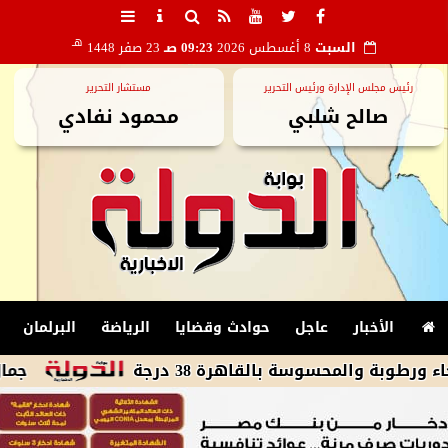
هـ
السبت
8 أغسطس 2026
09:23 صـ
23 صفر 1448
رئيس مجلس الإدارة ورئيس التحرير
مستشار التحرير
صالح شلبي
محمود نفادي
الأخبار
عاجل
حوادث وقضايا
الرياضة
البرلمان
محسوسة بالقاهرة 38 درجة
جمال عبدالرحي