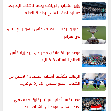
وزير الشباب والرياضة يدعم ناشئات اليد بعد
خسارة نصف نهائي بطولة العالم
تقارير: تركيا تستضيف كأس السوبر الإسبانى
فى فبراير
موعد مباراة منتخب مصر على برونزية كأس
العالم لناشئات كرة اليد
الزمالك يكشف أسباب استبعاد 4 لاعبين من
الشباب.. عضو مجلس الإدارة يوضح...
مصر تخسر أمام إسبانيا بفارق هدف في
نصف نهائي مونديال ناشئات اليد...