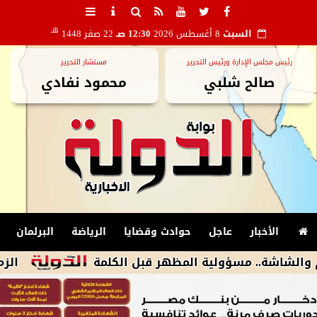
هـ
السبت
8 أغسطس 2026
12:30 صـ
22 صفر 1448
رئيس مجلس الإدارة ورئيس التحرير
مستشار التحرير
صالح شلبي
محمود نفادي
الأخبار
عاجل
حوادث وقضايا
الرياضة
البرلمان
. مسؤولية المظهر قبل الكلمة
الزمالك يكشف أسباب استبعاد 4 لاعبين م