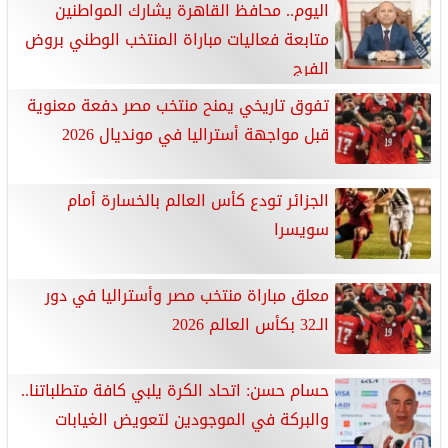
اليوم.. محافظ القاهرة يشارك المواطنين
متابعة فعاليات مباراة المنتخب الوطني بروض
الفرج
تفوق تاريخي يمنح منتخب مصر دفعة معنوية
قبل مواجهة أستراليا في مونديال 2026
الجزائر تودع كأس العالم بالخسارة أمام
سويسرا
معلق مباراة منتخب مصر وأستراليا في دور
الـ32 بكأس العالم 2026
حسام حسن: اتحاد الكرة يلبي كافة متطلباتنا..
والبركة في الموجودين لتعويض الغيابات