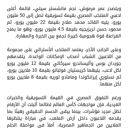
ويتصدر عمر مرموش، نجم مانشستر سيتي، قائمة أغلى
لاعبي المنتخب المصري بقيمة تسويقية تصل إلى 50 مليون
يورو، يليه القائد محمد صلاح بقيمة 22 مليون يورو، ثم
محمود حسن تريزيجيه بقيمة 4.5 مليون يورو، وهو ما يمنح
الفراعنة قوة هجومية كبيرة تجمع بين الخبرة والمهارة.
وعلى الجانب الآخر، يعتمد المنتخب الأسترالي على مجموعة
من اللاعبين الشباب أصحاب الإمكانات الواعدة، يتقدمهم
جوردان بوس وأليساندرو سيركاتي بقيمة 12 مليون يورو
لكل لاعب، يليهما كريستيان فولباتو بقيمة 10 ملايين يورو،
ثم نستوري إيرانكوندا ومامادو توريه بقيمة 8 ملايين يورو
لكل منهما.
ورغم التفوق المصري في القيمة التسويقية والخبرات
الفردية، فإن مواجهات كأس العالم لطالما أثبتت أن الأرقام
تظل مجرد مؤشرات، بينما يبقى الحسم الحقيقي رهينًا بما
يقدمه اللاعبون داخل أرض الملعب، في مباراة ينتظرها
الملايين من الجماهير المصرية، أملاً في مواصلة الحلم