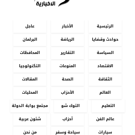
الرئيسية
الأخبار
عاجل
حوادث وقضايا
الرياضة
البرلمان
السياسة
التقارير
المحافظات
الاقتصاد
المنوعات
التكنولوجيا
الثقافة
الصحة
المقالات
العالم
الأحزاب
المحليات
التعليم
التوك شو
مجتمع بوابة الدولة
عالم الفن
أحزاب
شئون عربية
سيارات
سياحة وسفر
من نحن