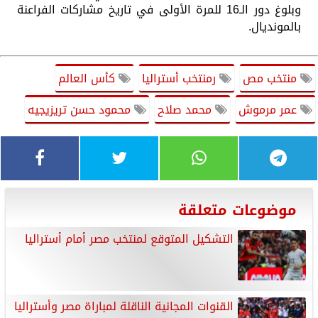
وبلوغ دور الـ16 للمرة الأولى في تاريخ مشاركات الفراعنة
بالمونديال.
منتخب مص
رمنتخب أستراليا
كأس العالم
عمر مرموش
محمد صلاح
محمود حسن تريزيجيه
موضوعات متعلقة
التشكيل المتوقع لمنتخب مصر أمام أستراليا
القنوات المجانية الناقلة لمباراة مصر وأستراليا