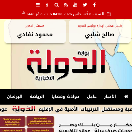
هـ
السبت
8 أغسطس 2026
04:08 مـ
23 صفر 1448
رئيس مجلس الإدارة ورئيس التحرير
مستشار التحرير
صالح شلبي
محمود نفادي
الأخبار
عاجل
حوادث وقضايا
الرياضة
البرلمان
ل الترتيبات الأمنية في الإقليم
عوض أبو النجا: 