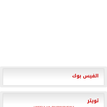
الفيس بوك
تويتر
Tweets by aldawlanews