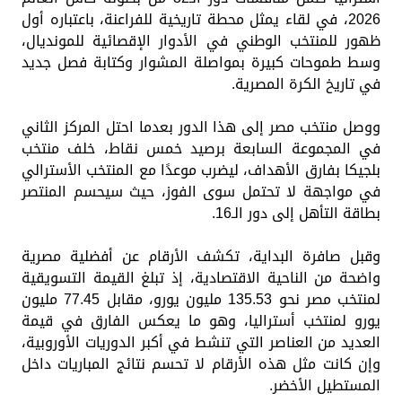
2026، في لقاء يمثل محطة تاريخية للفراعنة، باعتباره أول
ظهور للمنتخب الوطني في الأدوار الإقصائية للمونديال،
وسط طموحات كبيرة بمواصلة المشوار وكتابة فصل جديد
في تاريخ الكرة المصرية.
ووصل منتخب مصر إلى هذا الدور بعدما احتل المركز الثاني
في المجموعة السابعة برصيد خمس نقاط، خلف منتخب
بلجيكا بفارق الأهداف، ليضرب موعدًا مع المنتخب الأسترالي
في مواجهة لا تحتمل سوى الفوز، حيث سيحسم المنتصر
بطاقة التأهل إلى دور الـ16.
وقبل صافرة البداية، تكشف الأرقام عن أفضلية مصرية
واضحة من الناحية الاقتصادية، إذ تبلغ القيمة التسويقية
لمنتخب مصر نحو 135.53 مليون يورو، مقابل 77.45 مليون
يورو لمنتخب أستراليا، وهو ما يعكس الفارق في قيمة
العديد من العناصر التي تنشط في أكبر الدوريات الأوروبية،
وإن كانت مثل هذه الأرقام لا تحسم نتائج المباريات داخل
المستطيل الأخضر.