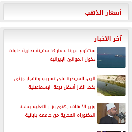
أسعار الذهب
آخر الأخبار
سنتكوم: غيرنا مسار 53 سفينة تجارية حاولت
دخول الموانئ الإيرانية
الري: السيطرة على تسريب وانفجار جزئي
بخط الغاز أسفل ترعة الإسماعيلية
وزير الأوقاف يهنئ وزير التعليم بمنحه
الدكتوراه الفخرية من جامعة يابانية