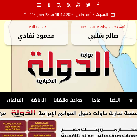
هـ
السبت
8 أغسطس 2026
10:42 مـ
23 صفر 1448
رئيس مجلس الإدارة ورئيس التحرير
مستشار التحرير
صالح شلبي
محمود نفادي
الأخبار
عاجل
حوادث وقضايا
الرياضة
البرلمان
من دروجبا إل