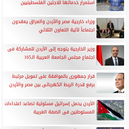
استمرار خدماتها للاجئين الفلسطينيين
وزراء خارجية مصر والأردن والعراق يعقدون
اجتماعاً لآلية التعاون الثلاثي
وزير الخارجية يتوجه إلى الأردن للمشاركة فى
اجتماع مجلس الجامعة العربية الـ165
قرار جمهورى بالموافقة على تمويل مرتبط
برفع قدرة الربط الكهربائى بين مصر والأردن
الأردن يحمل إسرائيل مسئولية تصاعد اعتداءات
المستوطنين فى الضفة الغربية