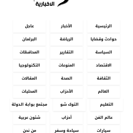
الرئيسية
الأخبار
عاجل
حوادث وقضايا
الرياضة
البرلمان
السياسة
التقارير
المحافظات
الاقتصاد
المنوعات
التكنولوجيا
الثقافة
الصحة
المقالات
العالم
الأحزاب
المحليات
التعليم
التوك شو
مجتمع بوابة الدولة
عالم الفن
أحزاب
شئون عربية
سيارات
سياحة وسفر
من نحن