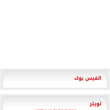
الفيس بوك
تويتر
Tweets by aldawlanews