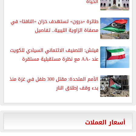
الحياة
طائرة «درون» تستهدف خزان «النافتا» في
مصفاة الزاوية الليبية.. تفاصيل
فيتش: التصنيف الائتماني السيادي للكويت
عند -AA مع نظرة مستقبلية مستقرة
الأمم المتحدة: مقتل 300 طفل في غزة منذ
بدء وقف إطلاق النار
أسعار العملات