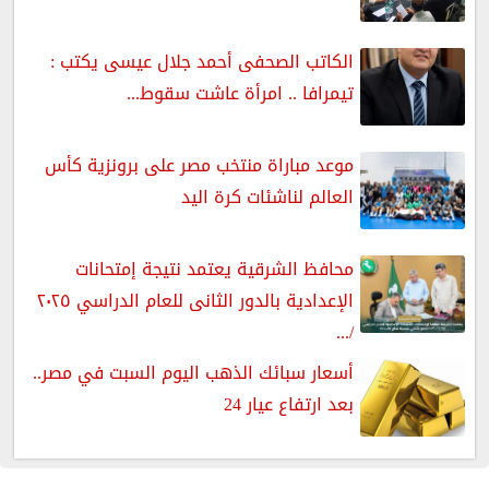
الكاتب الصحفى أحمد جلال عيسى يكتب :
تيمرافا .. امرأة عاشت سقوط...
موعد مباراة منتخب مصر على برونزية كأس
العالم لناشئات كرة اليد
محافظ الشرقية يعتمد نتيجة إمتحانات
الإعدادية بالدور الثانى للعام الدراسي ٢٠٢٥
/...
أسعار سبائك الذهب اليوم السبت في مصر..
بعد ارتفاع عيار 24