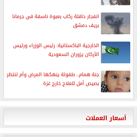
انفجار حافلة ركاب بعبوة ناسفة فى جرمانا
بريف دمشق
الخارجية الباكستانية: رئيس الوزراء ورئيس
الأركان يزوران السعودية
جنة همام.. طفولة ينهكها المرض وأم تنتظر
بصيص أمل للعلاج خارج غزة
أسعار العملات