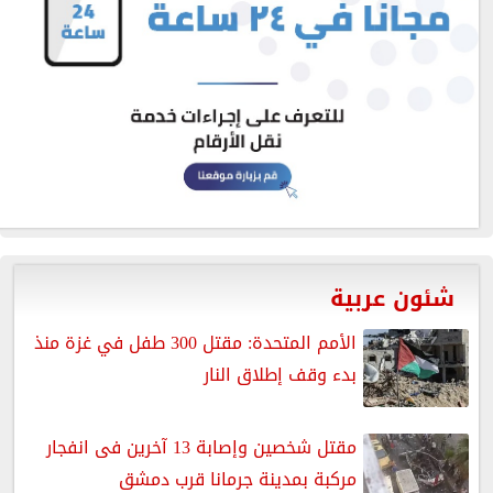
شئون عربية
الأمم المتحدة: مقتل 300 طفل في غزة منذ
بدء وقف إطلاق النار
مقتل شخصين وإصابة 13 آخرين فى انفجار
مركبة بمدينة جرمانا قرب دمشق