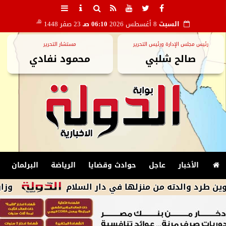
هـ
السبت
8 أغسطس 2026
06:10 صـ
23 صفر 1448
رئيس مجلس الإدارة ورئيس التحرير
مستشار التحرير
صالح شلبي
محمود نفادي
الأخبار
عاجل
حوادث وقضايا
الرياضة
البرلمان
دته من منزلها في دار السلام
وزارة البترول