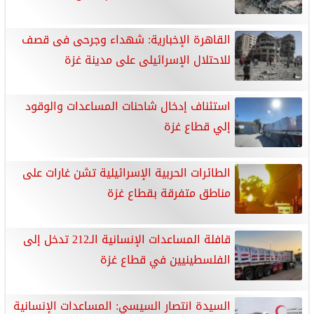
القاهرة الإخبارية: شهداء وجرحى فى قصف
للاحتلال الإسرائيلى على مدينة غزة
استئناف إدخال شاحنات المساعدات والوقود
إلي قطاع غزة
الطائرات الحربية الإسرائيلية تشن غارات على
مناطق متفرقة بقطاع غزة
قافلة المساعدات الإنسانية الـ212 تدخل إلى
الفلسطينيين في قطاع غزة
السيدة انتصار السيسي: المساعدات الإنسانية