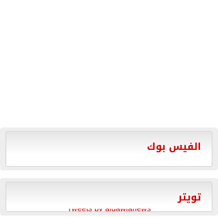
الفيس بوك
تويتر
Tweets by aldawlanews