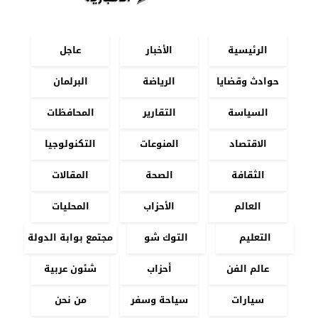
الرئيسية
الأخبار
عاجل
حوادث وقضايا
الرياضة
البرلمان
السياسة
التقارير
المحافظات
الاقتصاد
المنوعات
التكنولوجيا
الثقافة
الصحة
المقالات
العالم
الأحزاب
المحليات
التعليم
التوك شو
مجتمع بوابة الدولة
عالم الفن
أحزاب
شئون عربية
سيارات
سياحة وسفر
من نحن