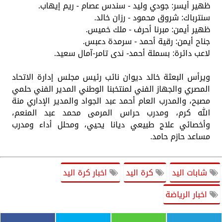
ظهير أيسر: جودي وليد - سندس عصام - ريم إيهاب.
سنترباك: شروق محمود - رزان خالد.
ظهير أيمن: مبرنا أحرف - ملك خميس.
جناح أيمن: رقية أحمد - سرمدة دعبس.
لاعب دائرة: بسملة أحمد- ندى تامر-آمال سعيد.
ويرأس البعثة خالد ديوان نائب رئيس مجلس إدارة الاتحاد
المصري والجهاز الفني لمنتخبنا الوطني المدير الفني حلمي
مصبح، والمدرب العام أحمد عبد الجواد والمدير الإداري منة
الله كرم، ومدرب حراس المرمى محمد عبد المنعم،
وأخصائي علاج طبيعي ديانا يحيي، ومحلل أداء ومدرب
مساعد حازم حامد.
شابات اليد
كرة اليد
اخبار كرة اليد
اخبار الرياضة