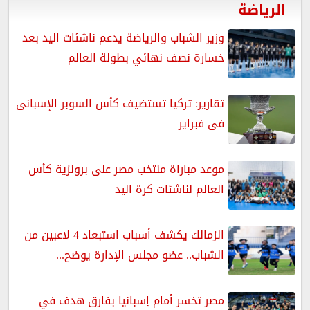
الرياضة
وزير الشباب والرياضة يدعم ناشئات اليد بعد
خسارة نصف نهائي بطولة العالم
تقارير: تركيا تستضيف كأس السوبر الإسبانى
فى فبراير
موعد مباراة منتخب مصر على برونزية كأس
العالم لناشئات كرة اليد
الزمالك يكشف أسباب استبعاد 4 لاعبين من
الشباب.. عضو مجلس الإدارة يوضح...
مصر تخسر أمام إسبانيا بفارق هدف في