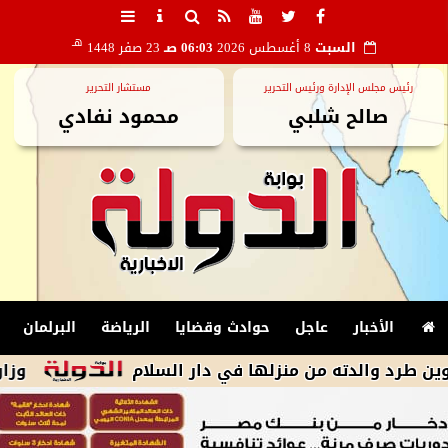
هـ
السبت
8 أغسطس 2026
06:03 صـ
23 صفر 1448
رئيس مجلس الإدارة ورئيس التحرير
مستشار التحرير
صالح شلبي
محمود نفادي
الأخبار
عاجل
حوادث وقضايا
الرياضة
البرلمان
دته من منزلها في دار السلام
وزارة البترول