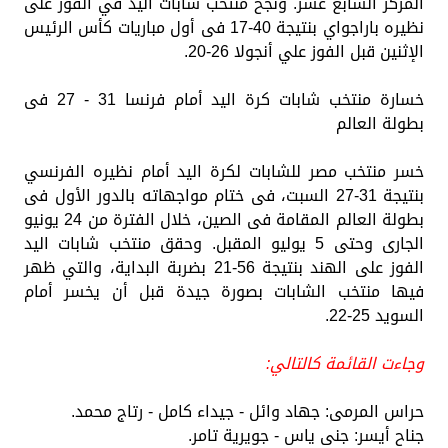
المركز السابع عشر. ونجح منتخب شابات اليد في الفوز على
نظيره باراجواي بنتيجة 40-17 فى أول مباريات كأس الرئيس
الإثنين قبل الفوز علي أنجولا 26-20.
خسارة منتخب شابات كرة اليد أمام فرنسا 31 - 27 فى
بطولة العالم
خسر منتخب مصر للشابات لكرة اليد أمام نظيره الفرنسي
بنتيجة 31-27 السبت، فى ختام مواجهاته بالدور الأول فى
بطولة العالم المقامة فى الصين، خلال الفترة من 24 يونيو
الجارى وحتى 5 يوليو المقبل. وحقق منتخب شابات اليد
الفوز على الهند بنتيجة 56-21 بضربة البداية، والتي ظهر
فيها منتخب الشابات بصورة جيدة قبل أن يخسر أمام
السويد 25-22.
وجاءت القائمة كالتالي:
حراس المرمى: جهاد وائل - جيداء كامل - رتاج محمد.
جناح أيسر: جنى ياس - جويرية تامر.