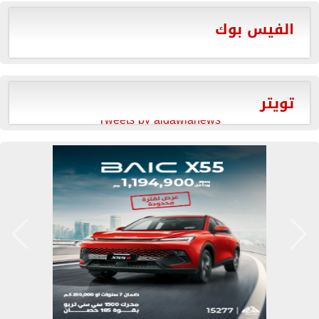
الفيس بوك
تويتر
Tweets by aldawlanews