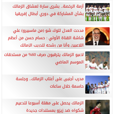
أزمة الرخصة.. بشرى سارة لعشاق الزمالك
بشأن المشاركة في دوري أبطال إفريقيا
مدحت العدل لتوك شو (من ماسبيرو) علي
شاشة القناة الأولي : حسام حسن من أعظم
اللاعبين وأنا من رشحه لتدريب الزمالك
لاعبو الزمالك يترقبون صرف 60% من مستحقات
الموسم الماضي
مدرب أجنبى على أعتاب الزمالك.. وجلسة
حاسمة خلال ساعات
الزمالك يحصل على مهلة أسبوعا لتدعيم
شكواه ضد زيزو بمستندات جديدة