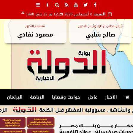
هـ
السبت
8 أغسطس 2026
12:29 صـ
22 صفر 1448
رئيس مجلس الإدارة ورئيس التحرير
مستشار التحرير
صالح شلبي
محمود نفادي
الأخبار
عاجل
حوادث وقضايا
الرياضة
البرلمان
.. مسؤولية المظهر قبل الكلمة
الزمالك يكشف أسباب استبعاد 4 لاعب