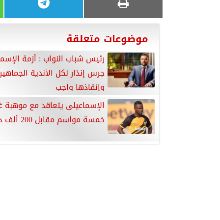
موضوعات متعلقة
رئيس شباب النواب : أزمة الإسم
جرس إنذار لكل الأندية الجماهير
وإنقاذها واجب
الإسماعيلى يتعاقد مع موهبة غا
خمسة مواسم مقابل 200 ألف دولار