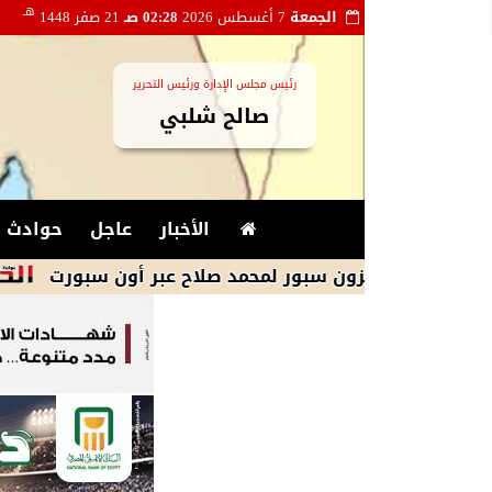
هـ
الجمعة
7 أغسطس 2026
02:28 صـ
21 صفر 1448
رئيس مجلس الإدارة ورئيس التحرير
صالح شلبي
الأخبار
عاجل
حوادث و
رابزون سبور لمحمد صلاح عبر أون سبورت
محمد 