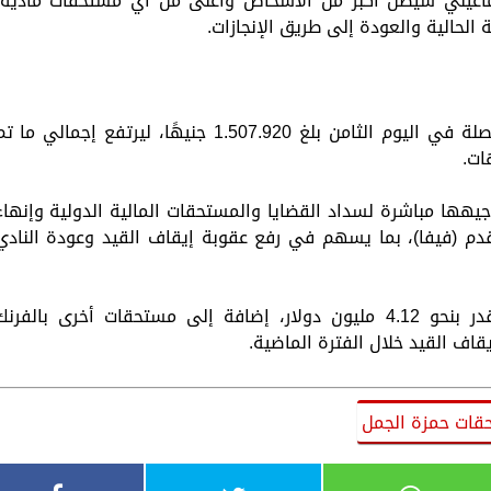
إسماعيلي سيظل أكبر من الأشخاص وأغلى من أي مستحقات مادية،
ة الحالية والعودة إلى طريق الإنجازات.
وأعلنت إدارة النادي أن إجمالي التبرعات المحصلة في اليوم الثامن بلغ 1.507.920 جنيهًا، ليرتفع إجمالي ما 
وجيهها مباشرة لسداد القضايا والمستحقات المالية الدولية وإنهاء
لقدم (فيفا)، بما يسهم في رفع عقوبة إيقاف القيد وعودة النادي
ويواجه الإسماعيلي التزامات مالية كبيرة تُقدر بنحو 4.12 مليون دولار، إضافة إلى مستحقات أخرى بالفرن
اف القيد خلال الفترة الماضية.
ات حمزة الجمل