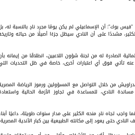
يس بوك": أن الإسماعيلي لم يكن يومًا مجرد نادٍ بالنسبة له، بل
الكثير، مشددًا على أن النادي سيظل جزءًا أصيلًا من حياته وتاريخه
الية الصادرة له من لجنة شؤون اللاعبين، انطلاقًا من إيمانه بأن
 عنه تأتي فوق أي اعتبارات أخرى، خاصة في ظل التحديات التي
دراويش من خلال التواصل مع المسؤولين ورموز الرياضة المصرية
اندة النادي، للمساعدة في تجاوز الأزمة الحالية واستعادة
ا واجب تجاه نادٍ منحه الكثير على مدار سنوات طويلة، داعيًا أبناء
النادي حتى يعود إلى مكانته الطبيعية بين كبار الأندية المصرية.