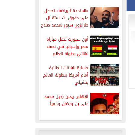
«المتحدة للرياضة» تحصل
على حقوق بث استقبال
طرابزون سبور لمحمد صلاح
عبر...
أون سبورت تنقل مباراة
مصر وإسبانيا في نصف
نهائي بطولة العالم
للناشئات...
خسارة ناشئات الطائرة
أمام أمريكا ببطولة العالم
بتشيلي
الأهلى يعلن رحيل محمد
على بن رمضان رسمياً