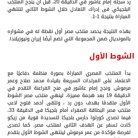
رد سجله إمام عاشور في الدقيقة 20، قبل أن ينجح المنتخب
البلجيكي فى إدراك التعادل خلال الشوط الثاني لتنتهي
المباراة بنتيجة 1-1.
بهذه النتيجة يحصد منتخب مصر أول نقطة له في مشواره
بالمونديال ضمن المجموعة التي تضم أيضًا إيران ونيوزيلندا.
الشوط الأول
بدأ المنتخب المصري المباراة بصورة منظمة دفاعيًا مع
الاعتماد على المرتدات السريعة بقيادة محمد صلاح وعمر
مرموش. ونجح إمام عاشور في منح الفراعنة التقدم في
الدقيقة 19 بعد هجمة مميزة، لينهي منتخب مصر الشوط
الأول متقدمًا بهدف دون رد ، وتلقى أحمد فتوح لاعب
منتخب مصر البطاقة الصفراء أمام بلجيكا فى الدقيقة 33،
فيما تصدى كورتوا حارس بلجيكا لتسديدة قوية من زيكو
كادت تسفر عن الهدف الثانى لمنتخب مصر، كما تصدى
لفرصة مؤكدة من عمر مرموش لينتهى الشوط الأول بتقدم