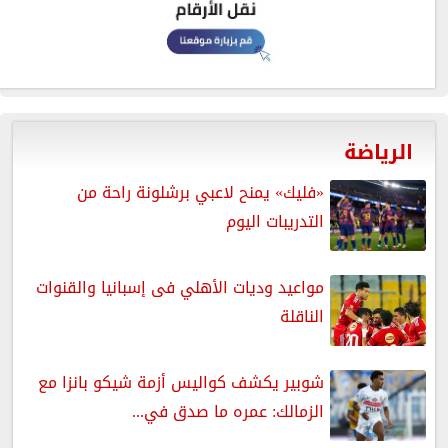
الرياضة
«فليك» يمنح لاعبي برشلونة راحة من
التدريبات اليوم
مواعيد وديات الأهلي فى إسبانيا والقنوات
الناقلة
شوبير يكشف كواليس أزمة شيكو بانزا مع
الزمالك: عمره ما صدق في...