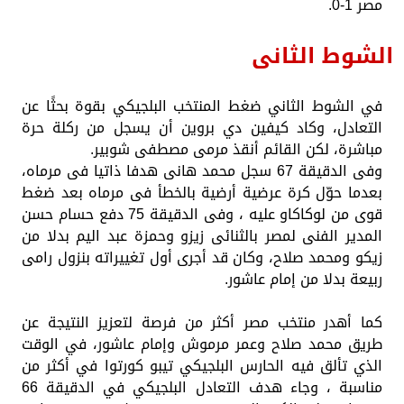
مصر 1-0.
الشوط الثانى
في الشوط الثاني ضغط المنتخب البلجيكي بقوة بحثًا عن
التعادل، وكاد كيفين دي بروين أن يسجل من ركلة حرة
مباشرة، لكن القائم أنقذ مرمى مصطفى شوبير.
وفى الدقيقة 67 سجل محمد هانى هدفا ذاتيا فى مرماه،
بعدما حوّل كرة عرضية أرضية بالخطأ فى مرماه بعد ضغط
قوى من لوكاكاو عليه ، وفى الدقيقة 75 دفع حسام حسن
المدير الفنى لمصر بالثنائى زيزو وحمزة عبد اليم بدلا من
زيكو ومحمد صلاح، وكان قد أجرى أول تغييراته بنزول رامى
ربيعة بدلا من إمام عاشور.
كما أهدر منتخب مصر أكثر من فرصة لتعزيز النتيجة عن
طريق محمد صلاح وعمر مرموش وإمام عاشور، في الوقت
الذي تألق فيه الحارس البلجيكي تيبو كورتوا في أكثر من
مناسبة ، وجاء هدف التعادل البلجيكي في الدقيقة 66