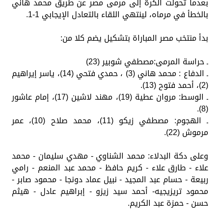
بعدما تحولت الكرة إلى مرمى مصر عن طريق محمد هاني
بالخطأ في مرماه، لينتهي اللقاء بالتعادل الإيجابي 1-1.
بدأ منتخب مصر المباراة بتشكيل يضم كلا من:
ـ حراسة المرمى:مصطفي شوبير (23)
ـ الدفاع : محمد هاني (3) ، حمدي فتحي (14)، ياسر إيراهيم
(2)، أحمد فتوح (13).
ـ الوسط: مروان عطية (19)، مهند لاشين (17)، إمام عاشور
(8).
ـ الهجوم: مصطفي زيكو (11)، محمد صلاح (10)، عمر
مرموش (22).
وعلى دكة البدلاء: محمد الشناوي - مهدي سليمان - محمد
علاء - طارق علاء - كريم حافظ - محمد عبد المنعم - رامي
ربيعة - حسام عبد المجيد - نبيل عماد دونجا - محمود صابر -
محمود تريزيجيه- أحمد سيد زيزو - إبراهيم عادل - هيثم
حسن - حمزة عبد الكريم.