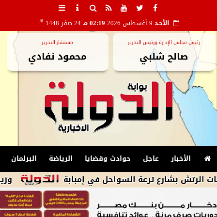
هـ
الأحد
9 أغسطس 2026
02:19 مـ
24 صفر 1448
رئيس مجلس الإدارة ورئيس التحرير
مستشار التحرير
صالح شلبي
محمود نفادي
الأخبار
عاجل
حوادث وقضايا
الرياضة
البرلمان
بشارع ترعة السواحل في إمبابة
وزير الزراعة يعلن ت