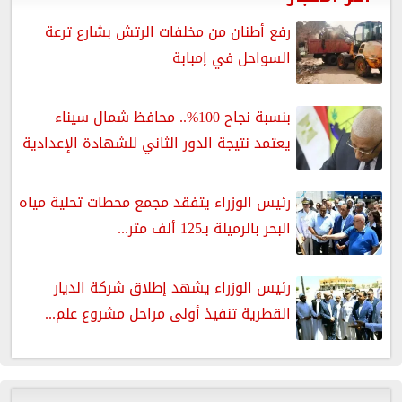
رفع أطنان من مخلفات الرتش بشارع ترعة
السواحل في إمبابة
بنسبة نجاح 100%.. محافظ شمال سيناء
يعتمد نتيجة الدور الثاني للشهادة الإعدادية
رئيس الوزراء يتفقد مجمع محطات تحلية مياه
البحر بالرميلة بـ125 ألف متر...
رئيس الوزراء يشهد إطلاق شركة الديار
القطرية تنفيذ أولى مراحل مشروع علم...