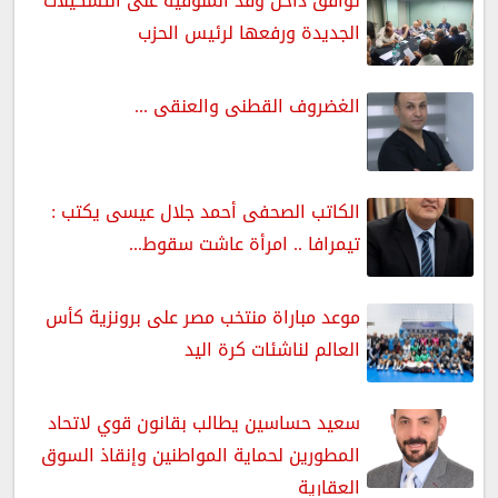
توافق داخل وفد المنوفية على التشكيلات
الجديدة ورفعها لرئيس الحزب
الغضروف القطنى والعنقى ...
الكاتب الصحفى أحمد جلال عيسى يكتب :
تيمرافا .. امرأة عاشت سقوط...
موعد مباراة منتخب مصر على برونزية كأس
العالم لناشئات كرة اليد
سعيد حساسين يطالب بقانون قوي لاتحاد
المطورين لحماية المواطنين وإنقاذ السوق
العقارية