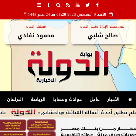
هـ
الأحد
9 أغسطس 2026
08:20 صـ
24 صفر 1448
رئيس مجلس الإدارة ورئيس التحرير
مستشار التحرير
صالح شلبي
محمود نفادي
الأخبار
عاجل
حوادث وقضايا
الرياضة
البرلمان
دث أعماله الغنائية «واحشانى»
ناصر ماهر يعانى م