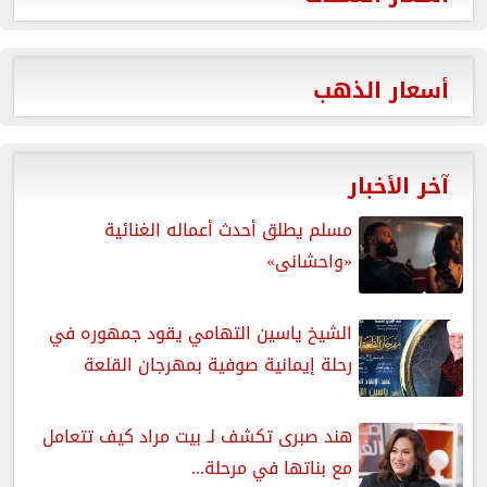
أسعار الذهب
آخر الأخبار
مسلم يطلق أحدث أعماله الغنائية
«واحشانى»
الشيخ ياسين التهامي يقود جمهوره في
رحلة إيمانية صوفية بمهرجان القلعة
هند صبرى تكشف لـ بيت مراد كيف تتعامل
مع بناتها في مرحلة...