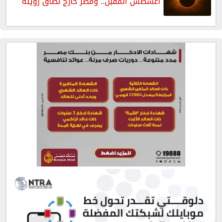
أغسطس المقبل.. ومصر خارج نطاق رؤيته