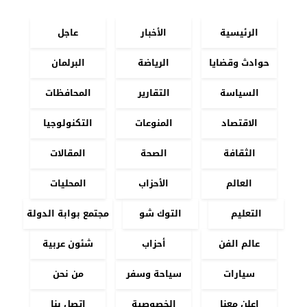
الرئيسية
الأخبار
عاجل
حوادث وقضايا
الرياضة
البرلمان
السياسة
التقارير
المحافظات
الاقتصاد
المنوعات
التكنولوجيا
الثقافة
الصحة
المقالات
العالم
الأحزاب
المحليات
التعليم
التوك شو
مجتمع بوابة الدولة
عالم الفن
أحزاب
شئون عربية
سيارات
سياحة وسفر
من نحن
اعلن معنا
الخصوصية
اتصل بنا