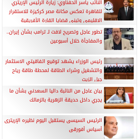
النائب ياسر الحفناوي: زيارة الرئيس الإريتري
للقاهرة تعكس مكانة مصر كركيزة للاستقرار
الإقليمي وتبني قضايا القارة الأفريقية
تطور عاجل وتصريح لافت لـ ترامب بشأن إيران..
والمفاجأة خلال أسبوعين
رئيس الوزراء يشهد توقيع اتفاقيتي الاستثمار
والتشغيل وشراء الطاقة لمحطة طاقة رياح
جبل الزيت
بيان عاجل من النائبة داليا السعدني بشأن ما
يجري داخل حديقة الزهرية بالزمالك
الرئيس السيسى يستقبل اليوم نظيره الإريترى
أسياس أفورقى