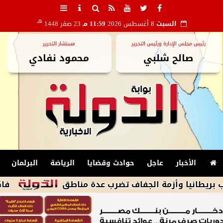
هـ
السبت
8 أغسطس 2026
11:59 مـ
23 صفر 1448
رئيس مجلس الإدارة ورئيس التحرير
مستشار التحرير
صالح شلبي
محمود نفادي
الأخبار
عاجل
حوادث وقضايا
الرياضة
البرلمان
 وأزمة الجفاف تضرب عدة مناطق
فاكسيرا تحذر