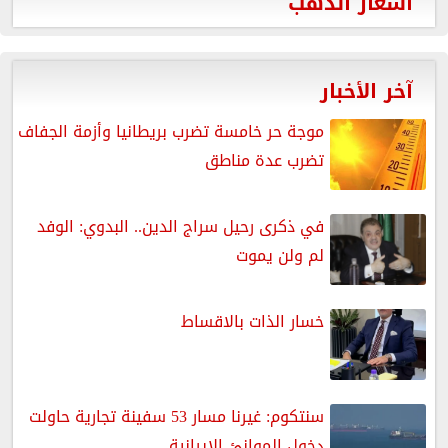
أسعار الذهب
آخر الأخبار
موجة حر خامسة تضرب بريطانيا وأزمة الجفاف
تضرب عدة مناطق
في ذكرى رحيل سراج الدين.. البدوي: الوفد
لم ولن يموت
خسار الذات بالاقساط
سنتكوم: غيرنا مسار 53 سفينة تجارية حاولت
دخول الموانئ الإيرانية