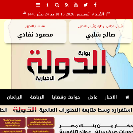
هـ
الأحد
9 أغسطس 2026
10:15 صـ
24 صفر 1448
رئيس مجلس الإدارة ورئيس التحرير
مستشار التحرير
صالح شلبي
محمود نفادي
الأخبار
عاجل
حوادث وقضايا
الرياضة
البرلمان
ط متابعة التطورات العالمية
الطقس اليوم شدي