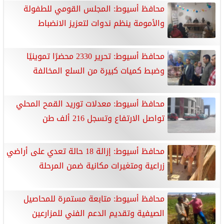
محافظ أسيوط: المجلس القومي للطفولة
والأمومة ينظم ندوات لتعزيز الانضباط
محافظ أسيوط: تحرير 2330 محضرًا تموينيًا
وضبط كميات كبيرة من السلع المخالفة
محافظ أسيوط: معدلات توريد القمح المحلي
تواصل الارتفاع وتسجل 216 ألف طن
محافظ أسيوط: إزالة 18 حالة تعدي على أراضي
زراعية ومتغيرات مكانية ضمن المرحلة
محافظ أسيوط: متابعة مستمرة للمحاصيل
الصيفية وتقديم الدعم الفني للمزارعين