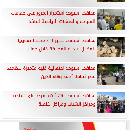
محافظ أسيوط: استمرار المرور على حمامات
السباحة والمنشآت الرياضية للتأكد
محافظ أسيوط: تحرير 311 محضراً تموينياً
للمخابز البلدية المخالفة خلال حملات
محافظ أسيوط: احتفالية فنية متميزة ينظمها
قصر ثقافة أحمد بهاء الدين
محافظ أسيوط: 750 ألف متردد على الأندية
ومراكز الشباب ومراكز التنمية