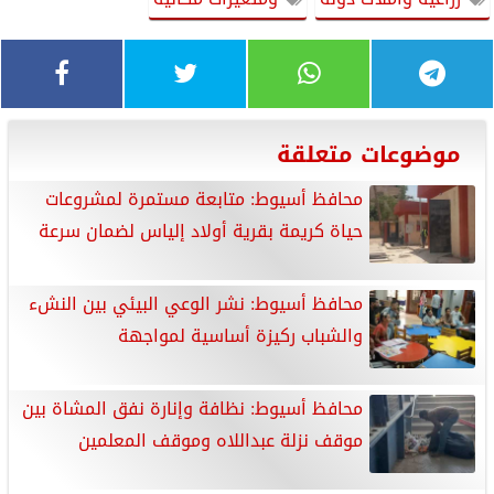
موضوعات متعلقة
محافظ أسيوط: متابعة مستمرة لمشروعات
حياة كريمة بقرية أولاد إلياس لضمان سرعة
محافظ أسيوط: نشر الوعي البيئي بين النشء
والشباب ركيزة أساسية لمواجهة
محافظ أسيوط: نظافة وإنارة نفق المشاة بين
موقف نزلة عبداللاه وموقف المعلمين