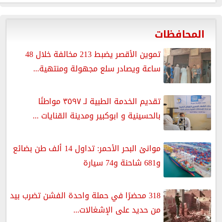
المحافظات
تموين الأقصر يضبط 213 مخالفة خلال 48
ساعة ويصادر سلع مجهولة ومنتهية...
تقديم الخدمة الطبية لـ ٣٥٩٧ مواطنًا
بالحسينية و ابوكبير ومدينة القنايات ...
موانئ البحر الأحمر: تداول 14 ألف طن بضائع
و681 شاحنة و74 سيارة
318 محضرًا في حملة واحدة الفشن تضرب بيد
من حديد على الإشغالات...