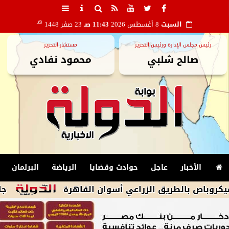
هـ
السبت
8 أغسطس 2026
11:43 صـ
23 صفر 1448
رئيس مجلس الإدارة ورئيس التحرير
مستشار التحرير
صالح شلبي
محمود نفادي
الأخبار
عاجل
حوادث وقضايا
الرياضة
البرلمان
جامعة هيرو