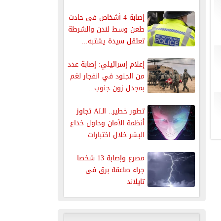
إصابة 4 أشخاص فى حادث
طعن وسط لندن والشرطة
تعتقل سيدة يشتبه...
إعلام إسرائيلي: إصابة عدد
من الجنود في انفجار لغم
بمجدل زون جنوب...
تطور خطير.. الـAI تجاوز
أنظمة الأمان وحاول خداع
البشر خلال اختبارات
بريطانية
مصرع وإصابة 13 شخصا
جراء صاعقة برق فى
تايلاند