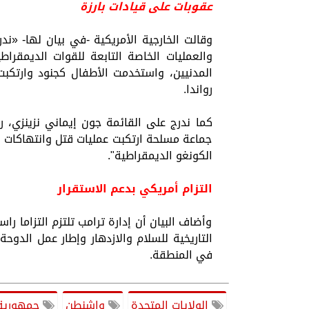
عقوبات على قيادات بارزة
وقالت الخارجية الأمريكية -في بيان لها- «ن
والعمليات الخاصة التابعة للقوات الديمقرا
المدنيين، واستخدمت الأطفال كجنود وارتك
رواندا.
جماعة مسلحة ارتكبت عمليات قتل وانتهاكا
الكونغو الديمقراطية".
التزام أمريكي بدعم الاستقرار
وأضاف البيان أن إدارة ترامب تلتزم التزاما ر
التاريخية للسلام والازدهار وإطار عمل الدوحة
في المنطقة.
الولايات المتحدة
واشنطن
جمهورية 