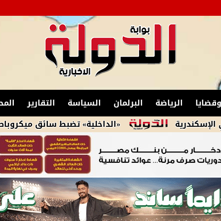
قضايا
الرياضة
البرلمان
السياسة
التقارير
المح
ة
«الداخلية» تضبط سائق ميكروباص ثبت كشاف