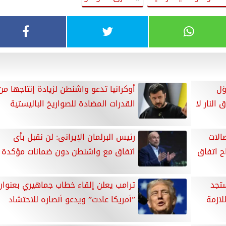
ؤل
أوكرانيا تدعو واشنطن لزيادة إنتاجها من
لنار لا
القدرات المضادة للصواريخ الباليستية
الات
رئيس البرلمان الإيرانى: لن نقبل بأى
ح اتفاق
اتفاق مع واشنطن دون ضمانات مؤكدة
ستجد
ترامب يعلن إلقاء خطاب جماهيري بعنوان
لازمة
”أمريكا عادت” ويدعو أنصاره للاحتشاد