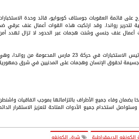
درج على قائمة العقوبات جوستاف كوبوايو، قائد وحدة الاستخبارات
طية لتحرير رواندا. وقد ارتكبت هذه القوات أعمال عنف عرقي ضد
بت أعمال عنف جنسي وشنت هجمات عبر الحدود لا تزال تهدد أمن
كما ندرج على القائمة جون إيماني نزينزي، رئيس الاستخبارات في حركة 23 مارس المدعومة من رواندا، و
ت جسيمة لحقوق الإنسان وهجمات على المدنيين في شرق جمهورية
اسخا بضمان وفاء جميع الأطراف بالتزاماتها بموجب اتفاقيات واشنطن
 وستواصل استخدام جميع الأدوات المتاحة لتعزيز الاستقرار الدائم
الكونغو الديمقراطية
شرق الكونغو