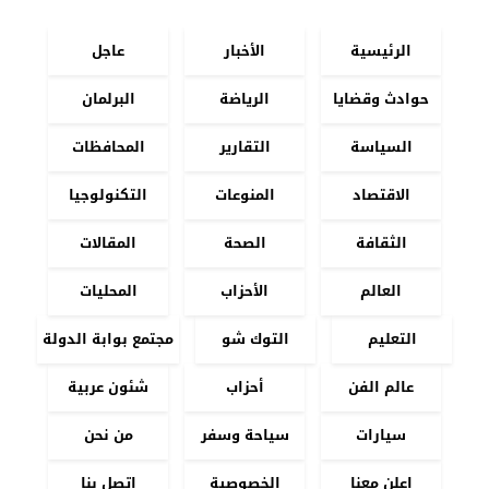
الرئيسية
الأخبار
عاجل
حوادث وقضايا
الرياضة
البرلمان
السياسة
التقارير
المحافظات
الاقتصاد
المنوعات
التكنولوجيا
الثقافة
الصحة
المقالات
العالم
الأحزاب
المحليات
التعليم
التوك شو
مجتمع بوابة الدولة
عالم الفن
أحزاب
شئون عربية
سيارات
سياحة وسفر
من نحن
اعلن معنا
الخصوصية
اتصل بنا