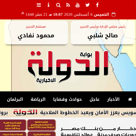
هـ
الخميس
6 أغسطس 2026
10:07 مـ
21 صفر 1448
رئيس مجلس الإدارة ورئيس التحرير
مستشار التحرير
صالح شلبي
محمود نفادي
الأخبار
عاجل
حوادث وقضايا
الرياضة
البرلمان
 الأمان ويعيد الخطوط الملاحية
بروتوكول بين 