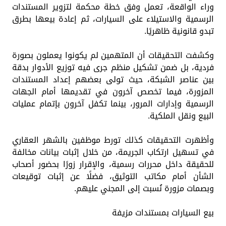
وراء الواقعة، تعمل وفق خطة محكمة لتزوير المستندات
الرسمية والاستيلاء على السيارات، ثم إعادة بيعها بطرق
تبدو قانونية ظاهريًا.
وكشفت التحقيقات أن المتهمين لم يكونوا يعملون بصورة
فردية، بل ضمن تشكيل منظم جرى فيه توزيع الأدوار بدقة
بين عناصر الشبكة، حيث تولى بعضهم إعداد المستندات
المزورة، فيما تخصص آخرون في تقديمها أمام الجهات
الرسمية وإدارات المرور، بينما تكفل آخرون بإتمام عمليات
البيع ونقل الملكية.
وأظهرت التحقيقات كذلك تورط موظفين بالشهر العقاري
في تسهيل ارتكاب الجريمة، من خلال إثبات بيانات مخالفة
للحقيقة داخل محررات رسمية، والإقرار زورًا بحضور أصحاب
الشأن أمام مكاتب التوثيق، فضلًا عن إثبات توقيعات
وبصمات مزورة نُسبت إلى المجني عليهم.
بيع السيارات بمستندات مزيفة