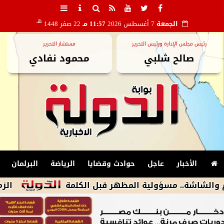
هـ
الجمعة
7 أغسطس 2026
11:57 مـ
22 صفر 1448
رئيس مجلس الإدارة ورئيس التحرير
مستشار التحرير
صالح شلبي
محمود نفادي
الأخبار
عاجل
حوادث وقضايا
الرياضة
البرلمان
ة.. مسؤولية المظهر قبل الكلمة
الزمالك يكشف أسباب استبعاد 4 لا