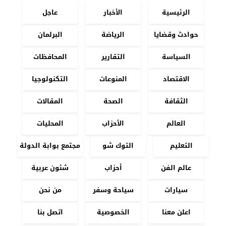
الرئيسية
الأخبار
عاجل
حوادث وقضايا
الرياضة
البرلمان
السياسة
التقارير
المحافظات
الاقتصاد
المنوعات
التكنولوجيا
الثقافة
الصحة
المقالات
العالم
الأحزاب
المحليات
التعليم
التوك شو
مجتمع بوابة الدولة
عالم الفن
أحزاب
شئون عربية
سيارات
سياحة وسفر
من نحن
اعلن معنا
الخصوصية
اتصل بنا