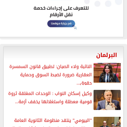
البرلمان
النائبة ولاء الصبان: تطبيق قانون السمسرة
العقارية ضرورة لضبط السوق وحماية
حقوق...
وكيل إسكان النواب : الوحدات المغلقة ثروة
قومية معطلة واستغلالها يخفف أزمة...
”البيومي” ينتقد منظومة الثانوية العامة