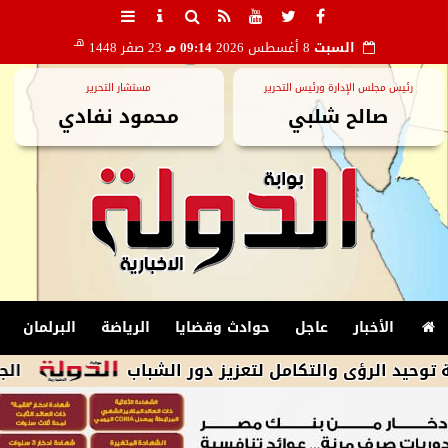
هـ
السبت
8 أغسطس 2026
09:14 مـ
23 صفر 1448
رئيس مجلس الإدارة ورئيس التحرير
مستشار التحرير
صالح شلبي
محمود نفادي
الأخبار
عاجل
حوادث وقضايا
الرياضة
البرلمان
رؤى والتكامل لتعزيز دور الشباب
الجيش الإيران