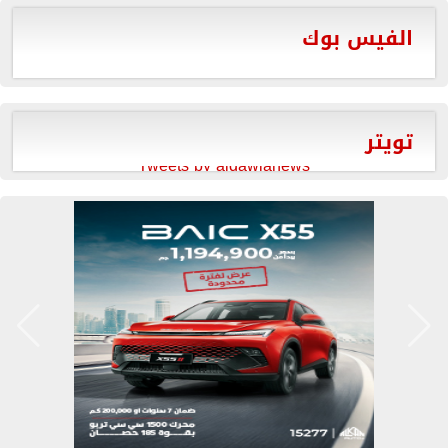
الفيس بوك
تويتر
Tweets by aldawlanews