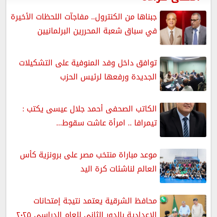
جبناها من الكنترول.. مفاجآت اللحظات الأخيرة
في سباق شعبة المحررين البرلمانيين
توافق داخل وفد المنوفية على التشكيلات
الجديدة ورفعها لرئيس الحزب
الكاتب الصحفى أحمد جلال عيسى يكتب :
تيمرافا .. امرأة عاشت سقوط...
موعد مباراة منتخب مصر على برونزية كأس
العالم لناشئات كرة اليد
محافظ الشرقية يعتمد نتيجة إمتحانات
الإعدادية بالدور الثانى للعام الدراسي ٢٠٢٥