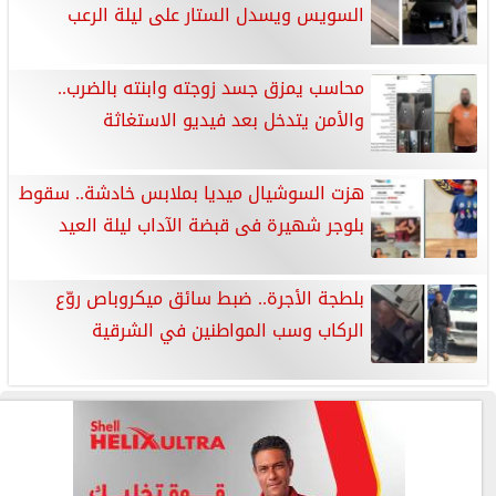
السويس ويسدل الستار على ليلة الرعب
محاسب يمزق جسد زوجته وابنته بالضرب..
والأمن يتدخل بعد فيديو الاستغاثة
هزت السوشيال ميديا بملابس خادشة.. سقوط
بلوجر شهيرة فى قبضة الآداب ليلة العيد
بلطجة الأجرة.. ضبط سائق ميكروباص روّع
الركاب وسب المواطنين في الشرقية