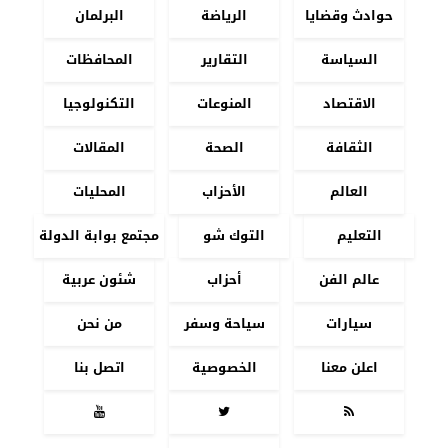
حوادث وقضايا
الرياضة
البرلمان
السياسة
التقارير
المحافظات
الاقتصاد
المنوعات
التكنولوجيا
الثقافة
الصحة
المقالات
العالم
الأحزاب
المحليات
التعليم
التوك شو
مجتمع بوابة الدولة
عالم الفن
أحزاب
شئون عربية
سيارات
سياحة وسفر
من نحن
اعلن معنا
الخصوصية
اتصل بنا


