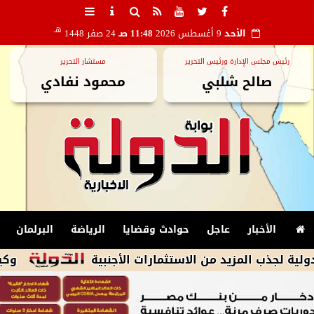
هـ
الأحد
9 أغسطس 2026
11:48 صـ
24 صفر 1448
رئيس مجلس الإدارة ورئيس التحرير
مستشار التحرير
صالح شلبي
محمود نفادي
الأخبار
عاجل
حوادث وقضايا
الرياضة
البرلمان
 المزيد من الاستثمارات الأجنبية
وكيل وزارة 