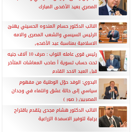
المصري بعيد الأضحى المبارك
النائب الدكتور حسام المندوه الحسيني يهنئ
الرئيس السيسي والشعب المصرى والامه
الإسلامية بمناسبة عيد الأضحى
رئيس قوى عامله النواب : صرف 10 آلاف جنيه
تحت حساب تسوية أ صاحب المعاشات المتأخر
قبل العيد الاحد القادم
البدوي: الوفد حوّل الوطنية من مفهوم
سياسي إلى حالة عشق وانتماء في وجدان
المصريين ( صور )
النائب الدكتور هشام مجدى يتقدم باقتراح
برغبة لتوفير الاسمدة الزراعية