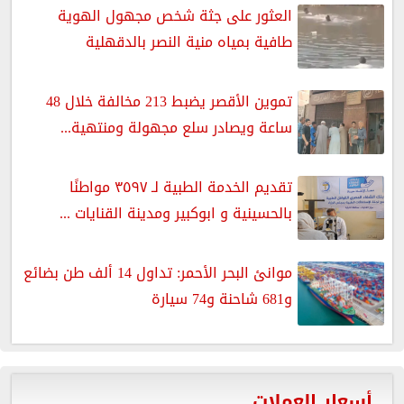
العثور على جثة شخص مجهول الهوية
طافية بمياه منية النصر بالدقهلية
تموين الأقصر يضبط 213 مخالفة خلال 48
ساعة ويصادر سلع مجهولة ومنتهية...
تقديم الخدمة الطبية لـ ٣٥٩٧ مواطنًا
بالحسينية و ابوكبير ومدينة القنايات ...
موانئ البحر الأحمر: تداول 14 ألف طن بضائع
و681 شاحنة و74 سيارة
أسعار العملات