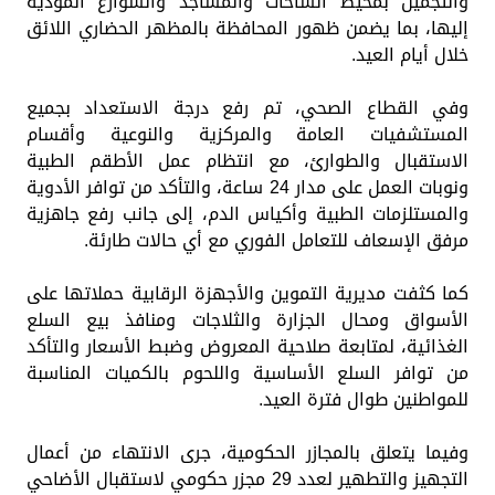
والتجميل بمحيط الساحات والمساجد والشوارع المؤدية
إليها، بما يضمن ظهور المحافظة بالمظهر الحضاري اللائق
خلال أيام العيد.
وفي القطاع الصحي، تم رفع درجة الاستعداد بجميع
المستشفيات العامة والمركزية والنوعية وأقسام
الاستقبال والطوارئ، مع انتظام عمل الأطقم الطبية
ونوبات العمل على مدار 24 ساعة، والتأكد من توافر الأدوية
والمستلزمات الطبية وأكياس الدم، إلى جانب رفع جاهزية
مرفق الإسعاف للتعامل الفوري مع أي حالات طارئة.
كما كثفت مديرية التموين والأجهزة الرقابية حملاتها على
الأسواق ومحال الجزارة والثلاجات ومنافذ بيع السلع
الغذائية، لمتابعة صلاحية المعروض وضبط الأسعار والتأكد
من توافر السلع الأساسية واللحوم بالكميات المناسبة
للمواطنين طوال فترة العيد.
وفيما يتعلق بالمجازر الحكومية، جرى الانتهاء من أعمال
التجهيز والتطهير لعدد 29 مجزر حكومي لاستقبال الأضاحي