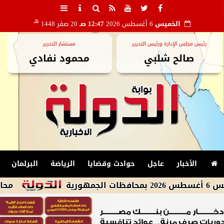
هـ
الخميس
6 أغسطس 2026
12:47 صـ
20 صفر 1448
رئيس مجلس الإدارة ورئيس التحرير
مستشار التحرير
صالح شلبي
محمود نفادي
الأخبار
عاجل
حوادث وقضايا
الرياضة
البرلمان
محافظ الجيزة 