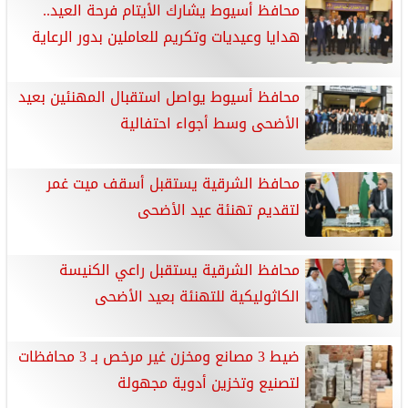
محافظ أسيوط يشارك الأيتام فرحة العيد..
هدايا وعيديات وتكريم للعاملين بدور الرعاية
محافظ أسيوط يواصل استقبال المهنئين بعيد
الأضحى وسط أجواء احتفالية
محافظ الشرقية يستقبل أسقف ميت غمر
لتقديم تهنئة عيد الأضحى
محافظ الشرقية يستقبل راعي الكنيسة
الكاثوليكية للتهنئة بعيد الأضحى
ضيط 3 مصانع ومخزن غير مرخص بـ 3 محافظات
لتصنيع وتخزين أدوية مجهولة