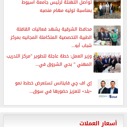
تواصل التهنئة لرئيس جامعة أسيوط
بمناسبة توليه مهام منصبه
محافظ الشرقية يشهد فعاليات القافلة
الطبية التخصصية المتكاملة المجانيه بمركز
شباب أبو...
وزير العمل: خطة عاجلة لتطوير ”مركز التدريب
المهني ” بحي الشروق في...
إي اف چي فاينانس تستعرض خطط نمو
«بلد» لتعزيز حضورها في سوق...
أسعار العملات