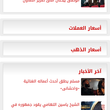
الوطنى يبحثان آفاق تعزيز التعاون
أسعار العملات
أسعار الذهب
آخر الأخبار
مسلم يطلق أحدث أعماله الغنائية
«واحشانى»
الشيخ ياسين التهامي يقود جمهوره في