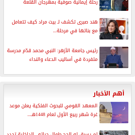
رحلة إيمانية صوفية بمهرجان القلعة
هند صبرى تكشف لـ بيت مراد كيف تتعامل
مع بناتها في مرحلة...
رئيس جامعة الأزهر: النبي محمد قدّم مدرسة
متفردة في أساليب الدعاء والنداء
أهم الأخبار
المعهد القومي للبحوث الفلكية يعلن موعد
غرة شهر ربيع الأول لعام 1448هـ...
لم يسبق له الحج طوال حياته.. الداخلية تحدد