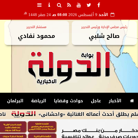
هـ
الأحد
9 أغسطس 2026
08:08 صـ
24 صفر 1448
رئيس مجلس الإدارة ورئيس التحرير
مستشار التحرير
صالح شلبي
محمود نفادي
الأخبار
عاجل
حوادث وقضايا
الرياضة
البرلمان
دث أعماله الغنائية «واحشانى»
ناصر ماهر يعانى 