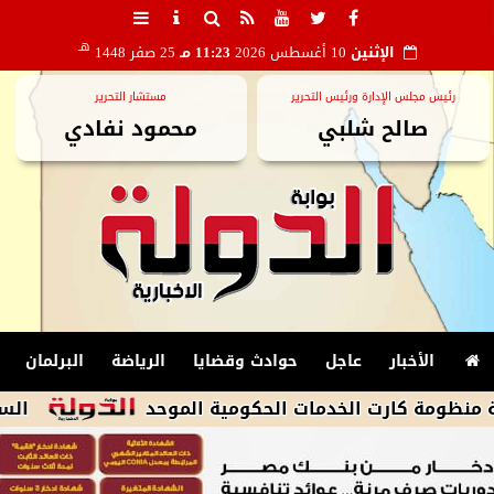
هـ
الإثنين
10 أغسطس 2026
11:23 مـ
25 صفر 1448
رئيس مجلس الإدارة ورئيس التحرير
مستشار التحرير
صالح شلبي
محمود نفادي
الأخبار
عاجل
حوادث وقضايا
الرياضة
البرلمان
 كارت الخدمات الحكومية الموحد
السجن 5 سنوات للمتهمة بقتل عريسها بسبب تحضير الطعام فى المرج