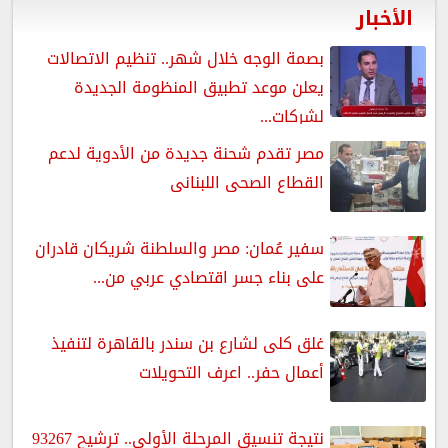
الأخبار
بصمة الوجه خلال شهر.. تنظيم الاتصالات
يعلن موعد تطبيق المنظومة الجديدة
لشركات...
مصر تقدم شحنة جديدة من الأدوية لدعم
القطاع الصحى اللبنانى
سفير عُمان: مصر والسلطنة شريكان قادران
على بناء جسر اقتصادي عربي من...
غلق كلى لشارع بن سندر بالقاهرة لتنفيذ
أعمال حفر.. اعرف التحويلات
نتيجة تنسيق المرحلة الأولى.. ترشيح 93267