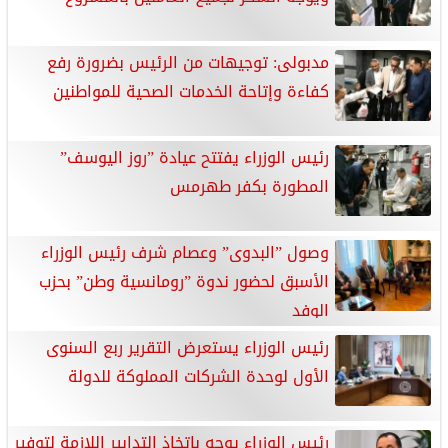
مدبولى: توجيهات من الرئيس بضرورة رفع
كفاءة وإتاحة الخدمات الصحية للمواطنين
رئيس الوزراء يفتتح عيادة ”روز اليوسف”
المطورة بكفر طهرمس
وصول ”البدوى” وعصام شرف رئيس الوزراء
الأسبق لحضور ندوة ”رومانسية وطن” بحزب
الوفد
رئيس الوزراء يستعرض التقرير ربع السنوى
الأول لوحدة الشركات المملوكة للدولة
رئيس الوزراء يوجه باتخاذ التدابير اللازمة لتوفير