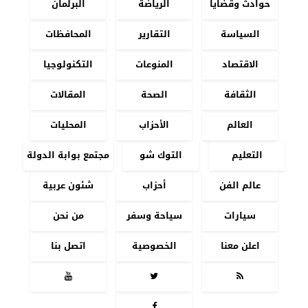
حوادث وقضايا
الرياضة
البرلمان
السياسة
التقارير
المحافظات
الاقتصاد
المنوعات
التكنولوجيا
الثقافة
الصحة
المقالات
العالم
الأحزاب
المحليات
التعليم
التوك شو
مجتمع بوابة الدولة
عالم الفن
أحزاب
شئون عربية
سيارات
سياحة وسفر
من نحن
اعلن معنا
الخصوصية
اتصل بنا



