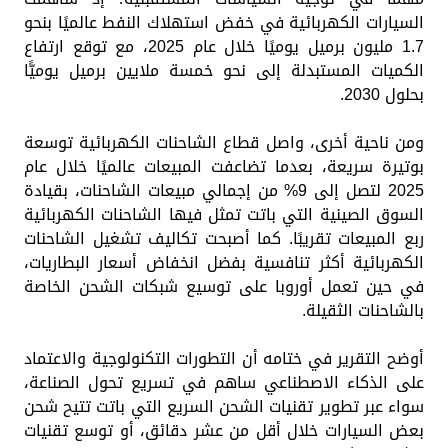
السيارات الكهربائية في خفض استهلاك النفط عالميًا بنحو
1.7 مليون برميل يوميًا خلال عام 2025، مع توقع ارتفاع
الكميات المستبدلة إلى نحو خمسة ملايين برميل يوميًّا
بحلول 2030.
ومن ناحية أخرى، واصل قطاع الشاحنات الكهربائية توسعة
بوتيرة سريعة، بعدما تضاعفت المبيعات عالميًا خلال عام
2025 لتصل إلى 9% من إجمالي مبيعات الشاحنات، بقيادة
السوق الصينية التي باتت تمثل فيها الشاحنات الكهربائية
ربع المبيعات تقريبًا. كما أصبحت تكاليف تشغيل الشاحنات
الكهربائية أكثر تنافسية بفضل انخفاض أسعار البطاريات،
في حين تعمل أوروبا على توسيع شبكات الشحن الخاصة
بالشاحنات الثقيلة.
أوضح التقرير في ختامه أن التطورات التكنولوجية والاعتماد
على الذكاء الاصطناعي ساهم في تسريع تحول الصناعة،
سواء عبر تطوير تقنيات الشحن السريع التي باتت تتيح شحن
بعض السيارات خلال أقل من عشر دقائق، أو توسع تقنيات