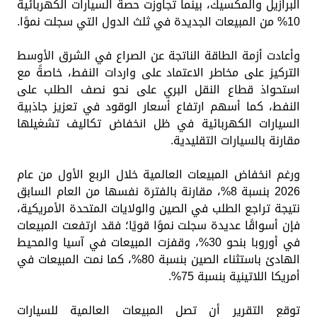
البرازيل والمكسيك، بينما تجاوزت حصة السيارات الكهربائية
10% من المبيعات الجديدة في ثلث الدول التي سجلت نموًا.
وأعادت أزمة الطاقة الناتجة عن الصراع في الشرق الأوسط
التركيز على مخاطر الاعتماد على واردات النفط، خاصةً مع
استحواذ قطاع النقل البري على نحو نصف الطلب على
النفط، كما أسهم ارتفاع أسعار الوقود في تعزيز جاذبية
السيارات الكهربائية في ظل انخفاض تكاليف تشغيلها
مقارنة بالسيارات التقليدية.
ورغم انخفاض المبيعات العالمية خلال الربع الأول من عام
2026 بنسبة 8%، مقارنة بالفترة نفسها من العام السابق
نتيجة تراجع الطلب في الصين والولايات المتحدة الأمريكية،
فإن أسواقًا عديدة سجلت نموًا قويًا؛ فقد ارتفعت المبيعات
في أوروبا بنحو 30%، وقفزت المبيعات في آسيا والمحيط
الهادئ باستثناء الصين بنسبة 80%، كما نمت المبيعات في
أمريكا اللاتينية بنسبة 75%.
توقع التقرير أن تصل المبيعات العالمية للسيارات