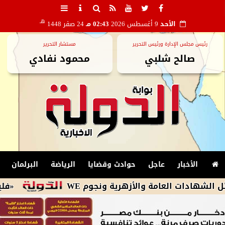
هـ
الأحد
9 أغسطس 2026
02:43 مـ
24 صفر 1448
رئيس مجلس الإدارة ورئيس التحرير
مستشار التحرير
صالح شلبي
محمود نفادي
الأخبار
عاجل
حوادث وقضايا
الرياضة
البرلمان
العامة والأزهرية ونجوم WE
«فليك» يمنح لا