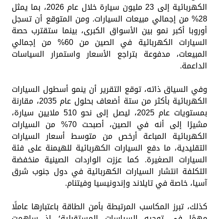
الكهربائية إلى 23 مليون سيارة خلال عام 2026، بما يمثل
28% من إجمالي مبيعات السيارات. ومن المتوقع أن تسجل
أوروبا أكبر نمو بين الأسواق الكبرى، بينما ستقترب حصة
السيارات الكهربائية في الصين من 60% من إجمالي
المبيعات، مدفوعة بتراجع الأسعار واستمرار السياسات
الداعمة.
وفي السياق ذاته، توقع التقرير أن ينمو أسطول السيارات
الكهربائية بأكثر من ستة أضعاف بحلول عام 2035، مقارنة
بمستويات عام 2025، ليصل إلى نحو 510 ملايين سيارة،
مشيرًا إلى أنه في الصين، أصبحت 70% من السيارات
الكهربائية المباعة أرخص من متوسط أسعار السيارات
التقليدية، ما دفع السيارات الكهربائية للهيمنة على فئة
السيارات الصغيرة. كما عززت الواردات الصينية منخفضة
التكلفة انتشار السيارات الكهربائية في دول جنوب شرق
آسيا، خاصة في تايلاند وإندونيسيا وفيتنام.
كذلك، تبرز المكاسب المرتبطة بأمن الطاقة باعتبارها عاملًا
مهمًا في توجيه السياسات المستقبلية؛ إذ ساهمت