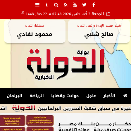
هـ
الجمعة
7 أغسطس 2026
07:48 مـ
22 صفر 1448
رئيس مجلس الإدارة ورئيس التحرير
مستشار التحرير
صالح شلبي
محمود نفادي
الأخبار
عاجل
حوادث وقضايا
الرياضة
البرلمان
باق شعبة المحررين البرلمانيين
اشتروا الخبز 