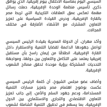
السيسي اليوم بمناسبة الاحتفال بيوم إفريقيا، الذي يوافق
ذكرى تأسيس منظمة الوحدة الإفريقية، حملت رسائل
مهمة تعكس عمق العلاقات التاريخية التي تربط مصر
بالقارة الإفريقية، وحرص القيادة السياسية على تعزيز
التعاون المشترك مع الأشقاء الأفارقة في مختلف
المجالات.
وأكد مهران، أن الدولة المصرية بقيادة الرئيس السيسي
تواصل جهودها الداعمة لقضايا التنمية والاستقرار داخل
القارة الإفريقية، انطلاقًا من إيمان راسخ بأن مستقبل
إفريقيا يعتمد على التكامل والتعاون بين دولها، ومواجهة
التحديات المشتركة برؤية موحدة تحقق مصالح الشعوب
الإفريقية.
وأضاف عضو مجلس الشيوخ، أن كلمة الرئيس السيسي
عكست بوضوح اهتمام مصر بتعزيز مسارات التنمية
المستدامة، ودعم جهود السلم والأمن، إلى جانب تعزيز
التعاون الاقتصادي والتجاري والاستثماري بين الدول
الإفريقية، بما يسهم في تحقيق التنمية الشاملة لشعوب