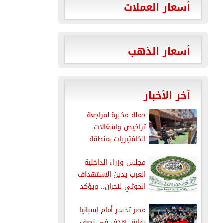
أسعار العملات
أسعار الذهب
آخر الأخبار
حملة مكبرة لمراجعة
تراخيص وإشغالات
الكافتيريات بمنطقة
الذهبية بالغردقة
مجلس وزراء الداخلية
العرب يدين الاستهداف
الحوثي لنجران.. ويؤكد
دعمه الكامل للسعودية...
مصر تخسر أمام إسبانيا
بفارق هدف في نصف