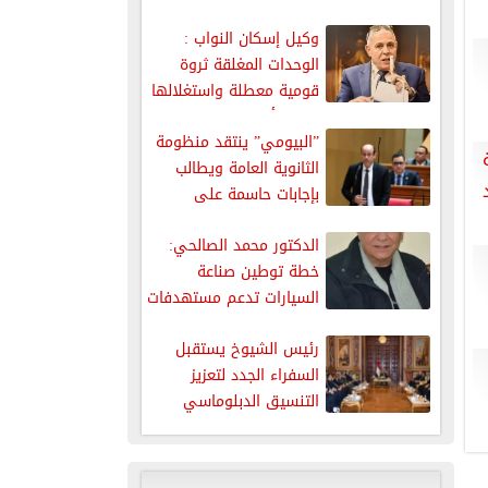
وحماية حقوق...
وكيل إسكان النواب :
الوحدات المغلقة ثروة
قومية معطلة واستغلالها
يخفف أزمة...
”البيومي” ينتقد منظومة
الثانوية العامة ويطالب
بإجابات حاسمة على
شكاوى النتائج
الدكتور محمد الصالحي:
خطة توطين صناعة
السيارات تدعم مستهدفات
التنمية الصناعية
رئيس الشيوخ يستقبل
السفراء الجدد لتعزيز
التنسيق الدبلوماسي