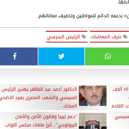
ءتها.
» بدعمه الدائم للمواطنين وتخفيف معاناتهم.
صرف المعاشات
الرئيس السيسي
رئيس قوى عامله النواب : صرف 10 آلاف
الدكتور أحمد عبد الظاهر يهنئ الرئيس
السيسي والشعب المصرى بعيد الاضحي
د القادم
المبارك
لسيسي
”دعم ليبيا وقانون الأمن والأمان
البيولوجي”.. أبرز ملفات مجلس النواب