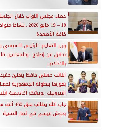
حصاد مجلس النواب خلال الجلسا
18 – 19 مايو 2026.. نشا
كافة الأصعدة
وزير التعليم: الرئيس السيسي ور
تحقق من إصلاح.. والمعلمين قل
بالإخلاص
النائب حسنى حافظ يهنئ حفيدت
بفوزها ببطولة الجمهورية لجمباز
الايروبيك ..ويشكر أكاديمية إيلي
جاب الله يطالب بحق 
بحوش عيسى في ثمار التنمية