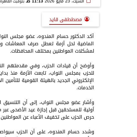
السبت، 23 مايو 2026
11:13 صـ
بتوقيت القاهرة
مصططفى قايد
أكد الدكتور حسام المندوه، عضو مجلس النو
الماضية لحل أزمة تعطل صرف المعاشات وال
لمشكلات المواطنين بمختلف المحافظات.
وأوضح أن قيادات الحزب، وفي مقدمتهم النائب
للحزب بمجلس النواب، تابعت الأزمة منذ بدا
الإلكتروني الجديد بالهيئة القومية للتأمين
الخدمات.
أولية للمستحقين قبل إجازة عيد الأضحى عبر 
حرص الحزب على تخفيف الأعباء عن المواطنين ب
وشدد حسام المندوه، على أن الحزب سيواصل 